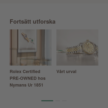
Fortsätt utforska
Rolex Certified
Vårt urval
Ro
PRE-OWNED
hos
Nymans Ur 1851
Page 1 of 3