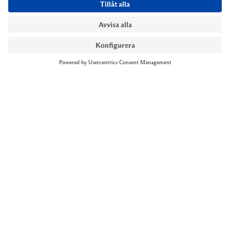
NYMANS UR STOCKHOLM
Till kassan
Biblioteksgatan 1
+46 8-545 061 60
stockholm@nymansur.com
OM OSS
INFORMATION
Om Nymans Ur
Boka möte
Våra butiker
FAQ
Press
Personuppgiftspolicy
Jobba hos oss
Försäljningsvillkor