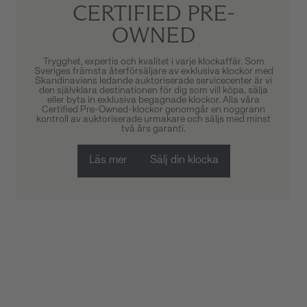
CERTIFIED PRE-
OWNED
Trygghet, expertis och kvalitet i varje klockaffär. Som
Sveriges främsta återförsäljare av exklusiva klockor med
Skandinaviens ledande auktoriserade servicecenter är vi
den självklara destinationen för dig som vill köpa, sälja
eller byta in exklusiva begagnade klockor. Alla våra
Certified Pre-Owned-klockor genomgår en noggrann
kontroll av auktoriserade urmakare och säljs med minst
två års garanti.
Läs mer
Sälj din klocka