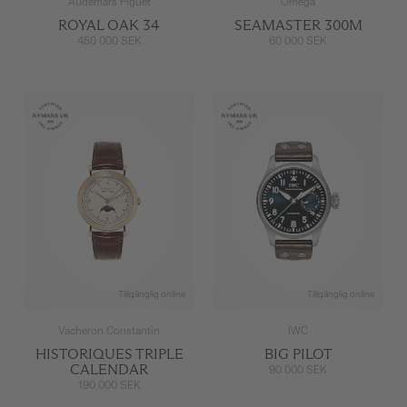
Audemars Piguet
Omega
ROYAL OAK 34
SEAMASTER 300M
450 000 SEK
60 000 SEK
Tillgänglig online
Tillgänglig online
Vacheron Constantin
IWC
HISTORIQUES TRIPLE
BIG PILOT
CALENDAR
90 000 SEK
190 000 SEK