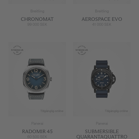
Breitling
Breitling
CHRONOMAT
AEROSPACE EVO
99 000 SEK
41 000 SEK
Tillgänglig online
Tillgänglig online
Panerai
Panerai
RADOMIR 45
SUBMERSIBLE
QUARANTAQUATTRO
60 500 SEK