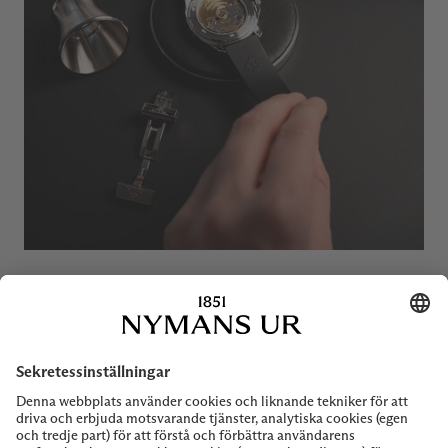
HITTADE DU INTE DET
DU SÖKER EFTER?
Kontakta preowned@nymansur.com. Vi har ständigt nya
klockor påväg ut för försäljning. Om du inte hittade det
du söker efter så kan vi se om vi kan matcha dina
preferenser med något i vårt lager. Har vi inte just det du
leter efter just nu så ska vi hålla ögonen öppna för att se
till att du får din favoritklocka inom snar framtid.