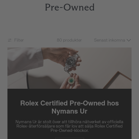
Pre-Owned
Filter
80 produkter
Rolex Certified Pre-Owned hos
Nymans Ur
Nymans Ur är stolt över att tillhöra nätverket av officiella
Rolex-återförsäljare som får lov att sälja Rolex Certified
Pre-Owned-klockor.