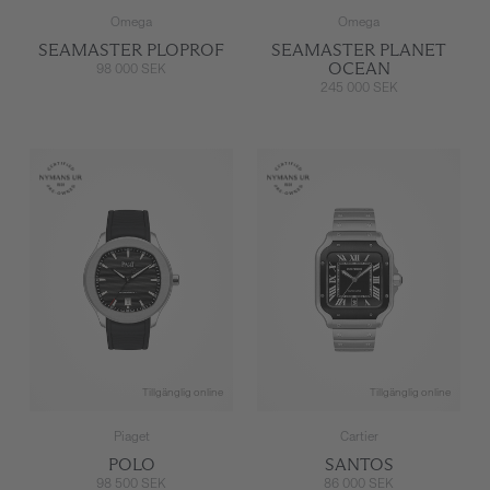
Omega
Omega
SEAMASTER PLOPROF
SEAMASTER PLANET
OCEAN
98 000 SEK
245 000 SEK
Tillgänglig online
Tillgänglig online
Piaget
Cartier
POLO
SANTOS
98 500 SEK
86 000 SEK