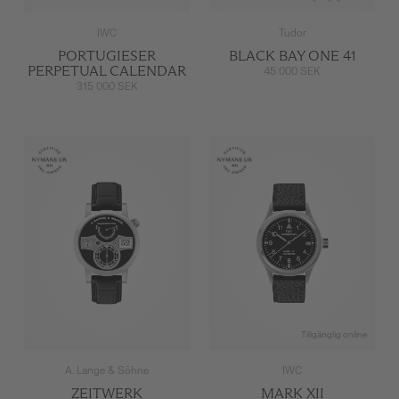
IWC
Tudor
PORTUGIESER
BLACK BAY ONE 41
PERPETUAL CALENDAR
45 000 SEK
315 000 SEK
Tillgänglig online
A. Lange & Söhne
IWC
ZEITWERK
MARK XII