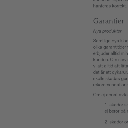
hanteras korrekt.
Garantier
Nya produkter
Samtliga nya klock
olika garantitider 
erbjuder alltid mi
kunden. Om servi
vi att alltid att 
det är ett dykaru
skulle skadas geno
rekommendationer 
Om ej annat avtala
skador so
ej beror på m
skador o