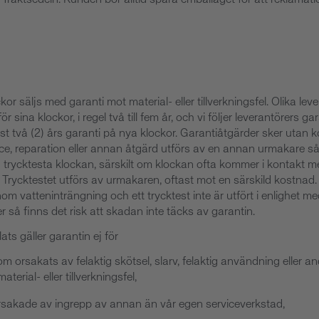
or säljs med garanti mot material- eller tillverkningsfel. Olika leve
för sina klockor, i regel två till fem år, och vi följer leverantörers ga
nst två (2) års garanti på nya klockor. Garantiåtgärder sker utan 
ce, reparation eller annan åtgärd utförs av en annan urmakare 
låta trycktesta klockan, särskilt om klockan ofta kommer i kontakt m
r. Trycktestet utförs av urmakaren, oftast mot en särskild kostna
m vatteninträngning och ett trycktest inte är utfört i enlighet med
så finns det risk att skadan inte täcks av garantin.
ts gäller garantin ej för
m orsakats av felaktig skötsel, slarv, felaktig användning eller 
aterial- eller tillverkningsfel,
rsakade av ingrepp av annan än vår egen serviceverkstad,