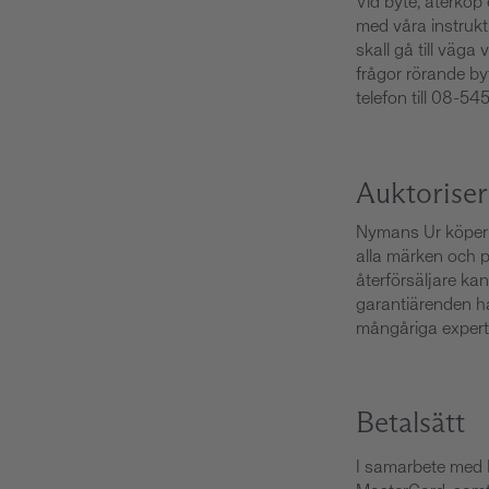
Vid byte, återköp
med våra instrukt
skall gå till väg
frågor rörande byt
telefon till
08-545
Auktoriser
Nymans Ur köper in
alla märken och p
återförsäljare ka
garantiärenden han
mångåriga expert
Betalsätt
I samarbete med K