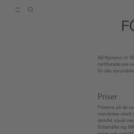
F
AB Nymans Ur 1851
certifierade pre-
för alla varumärke
Priser
Priserna på de var
mervärdes-skatt o
skrivfel, såväl 
förbehåller sig t