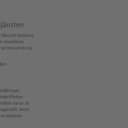
tjänsten
illse att klockors
a respektive
nnat beroende på
dan.
tällningar
bekräftelser
tällda varan är
gerrätt). Avtal
ens begäran