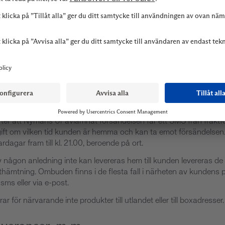
na.com/se/kundservice/
ling av kunders och hemsidebesökares personuppgifter
.com/personuppgifter
llkor, m m
eras i originalförpackning. De klockor som inte har en originalförp
rpackning. Varor skickas i regel med anlitande av DHL. Försändel
efter att Nymans Ur avlämnat försändelsen får ett SMS från frakt
ft om vilken tid kunden är hemma och kan ta emot försändelsen.
ardagar fram till kl. 21.00, beroende på ort.
ågon anledning inte kan levereras hem till kunden levereras de i st
ämtning. Ombuden finns i de flesta fall i närheten av kundens 
 sms eller via e-post.
rar för närvarande inte produkter till utlandet eller till boxadresser.