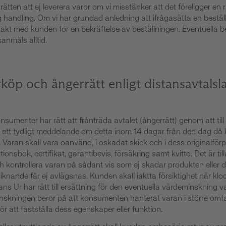
 rätten att ej leverera varor om vi misstänker att det föreligger en r
g handling. Om vi har grundad anledning att ifrågasätta en beställ
akt med kunden för en bekräftelse av beställningen. Eventuella b
sanmäls alltid.
rköp och ångerrätt enligt distansavtalsl
sumenter har rätt att frånträda avtalet (ångerrätt) genom att ti
a ett tydligt meddelande om detta inom 14 dagar från den dag d
). Varan skall vara oanvänd, i oskadat skick och i dess originalfö
tionsbok, certifikat, garantibevis, försäkring samt kvitto. Det är til
 kontrollera varan på sådant vis som ej skadar produkten eller 
iknande får ej avlägsnas. Kunden skall iaktta försiktighet när klo
ns Ur har rätt till ersättning för den eventuella värdeminskning v
skningen beror på att konsumenten hanterat varan i större omf
ör att fastställa dess egenskaper eller funktion.