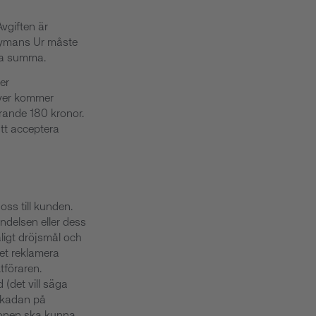
vgiften är
 Nymans Ur måste
nna summa.
er
över kommer
rande 180 kronor.
att acceptera
ss till kunden.
ndelsen eller dess
ligt dröjsmål och
tet reklamera
tföraren.
(det vill säga
 skadan på
tionen ska kunna