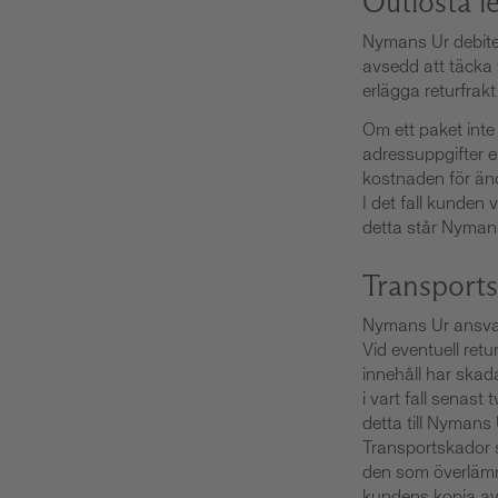
Outlösta l
Nymans Ur debiter
avsedd att täcka
erlägga returfrak
Om ett paket inte 
adressuppgifter 
kostnaden för än
I det fall kunden 
detta står Nymans
Transport
Nymans Ur ansvara
Vid eventuell ret
innehåll har skad
i vart fall senast
detta till Nymans 
Transportskador s
den som överlämn
kundens kopia av 