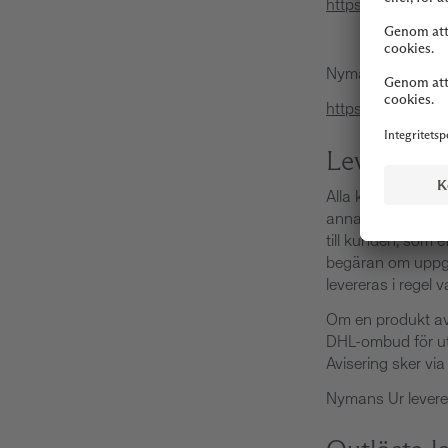
https://www.klar
Nymans Ur behand
https://nymansur
Leveransvi
Alla klockor lever
annan, neutral fö
till kunden, som 
begäran om uppgi
levereras i regel v
Om en produkt av n
DHL-ombud för uth
Avisering sker via
Nymans Ur
levere