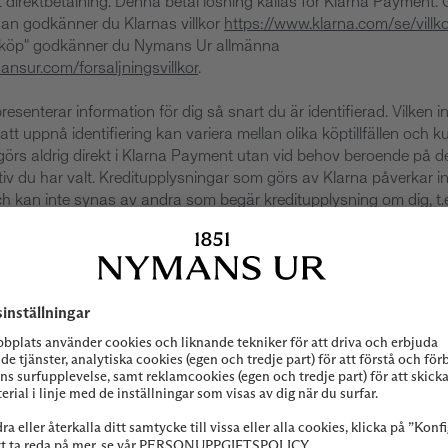
direktbetalning. Denna betal lösning kallas för Klarna Payment
san godkänner du Klarnas villkor
https://www.klarna.com/se/villko
ör köp" godkänner du Nymans Ur allmänna
ansur.com/forsaljningsvillkor
.
esenterar information för dig så snart du är identifierad. Vilken 
tt uppnå identifiering kan variera mellan olika köptillfällen och 
görs aldrig direkt i Klarna Payment utan vid behov beroende på d
tiv du har valt. Kreditupplysningar som görs av Klarna påverkar in
ch kan inte synas av andra som begär kreditupplysning om dig, t.e
ierats visar Klarna Payment vilka alternativ som är tillgängliga för 
dsinformation
a.com/1.0/shared/content/legal/terms/0/sv_se/privacy
ice