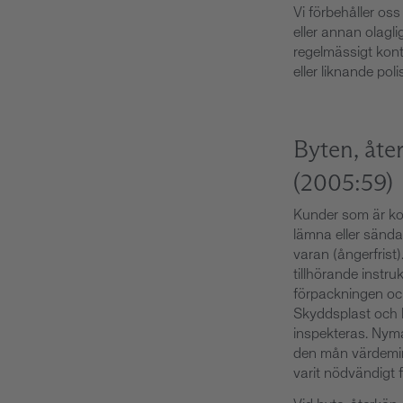
Vi förbehåller oss
eller annan olagli
regelmässigt kont
eller liknande poli
Byten, åte
(2005:59)
Kunder som är kon
lämna eller sänd
varan (ångerfrist
tillhörande instruk
förpackningen och
Skyddsplast och l
inspekteras. Nyma
den mån värdemin
varit nödvändigt f