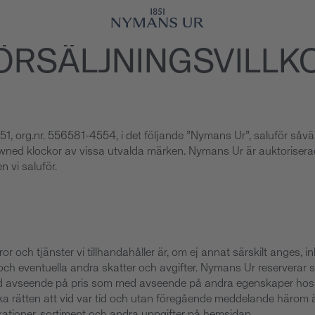
ÖRSÄLJNINGSVILLK
, org.nr. 556581-4554, i det följande ”Nymans Ur”, saluför såvä
owned klockor av vissa utvalda märken. Nymans Ur är auktoriserad
n vi saluför.
or och tjänster vi tillhandahåller är, om ej annat särskilt anges, in
ch eventuella andra skatter och avgifter. Nymans Ur reserverar si
med avseende på pris som med avseende på andra egenskaper hos
illika rätten att vid var tid och utan föregående meddelande härom