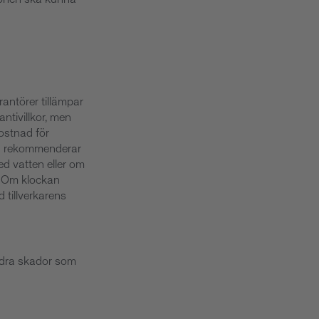
rantörer tillämpar
rantivillkor, men
kostnad för
så rekommenderar
ed vatten eller om
d. Om klockan
 tillverkarens
andra skador som