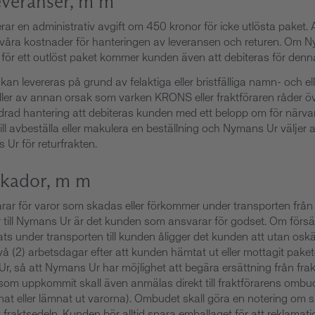
everanser, m m
ar en administrativ avgift om 450 kronor för icke utlösta paket. A
 våra kostnader för hanteringen av leveransen och returen. Om
t för ett outlöst paket kommer kunden även att debiteras för de
kan levereras på grund av felaktiga eller bristfälliga namn- och ell
eller av annan orsak som varken KRONS eller fraktföraren råder 
drad hantering att debiteras kunden med ett belopp om för närva
vill avbeställa eller makulera en beställning och Nymans Ur väljer 
 Ur för returfrakten.
skador, m m
r för varor som skadas eller förkommer under transporten från o
ur till Nymans Ur är det kunden som ansvarar för godset. Om försä
ats under transporten till kunden åligger det kunden att utan oskä
 två (2) arbetsdagar efter att kunden hämtat ut eller mottagit pake
Ur, så att Nymans Ur har möjlighet att begära ersättning från frak
om uppkommit skall även anmälas direkt till fraktförarens ombud 
at eller lämnat ut varorna). Ombudet skall göra en notering om
fraktsedeln. Kunden bör alltid spara emballaget för att reklama