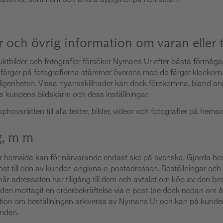
ikationer, sortiment och andra uppgifter på hemsidan.
r och övrig information om varan eller 
uktbilder och fotografier försöker Nymans Ur efter bästa förmåga t
färger på fotografierna stämmer överens med de färger klockorn
rkligenheten. Vissa nyansskillnader kan dock förekomma, bland a
 kundens bildskärm och dess inställningar.
ovsrätten till alla texter, bilder, videor och fotografier på hemsi
g, m m
år hemsida kan för närvarande endast ske på svenska. Gjorda bes
ost till den av kunden angivna e-postadressen. Beställningar och 
r adressaten har tillgång till dem och avtalet om köp av den bes
en mottagit en orderbekräftelse via e-post (se dock nedan om ån
ation om beställningen arkiveras av Nymans Ur och kan på kund
unden.