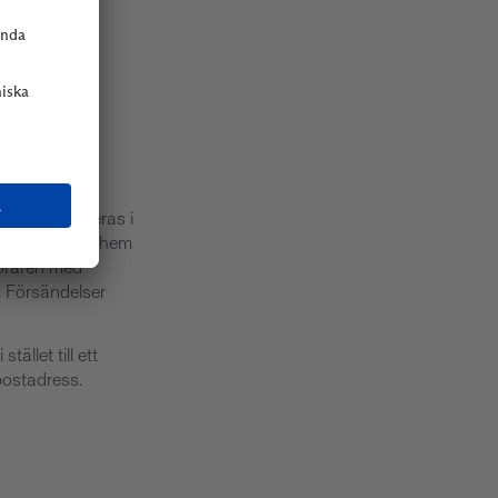
ackning levereras i
sen levereras hem
föraren med
 Försändelser
ället till ett
postadress.