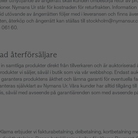
 eller utnyttjande av ångerrätt skall kunden ombesörja retur av pr
ioner. Nymans Ur står för kostnaden för returfrakten. Informatio
a vid utövande av ångerrätten följer med i leveransen och finns äv
en, återköp och ångerrätt kan ställas till
stockholm@nymansur.
 061 60
.
ad återförsäljare
 samtliga produkter direkt från tillverkaren och är auktoriserad å
rodukter vi säljer, såväl i butik som via vår webbshop. Endast au
n garantera produktens äkthet och lämna garanti för eventuella fab
teras självklart av Nymans Ur. Våra kunder har alltid tillgång till
is, såväl med avseende på garantiärenden som med avseende på
larna erbjuder vi fakturabetalning, delbetalning, kortbetalning m