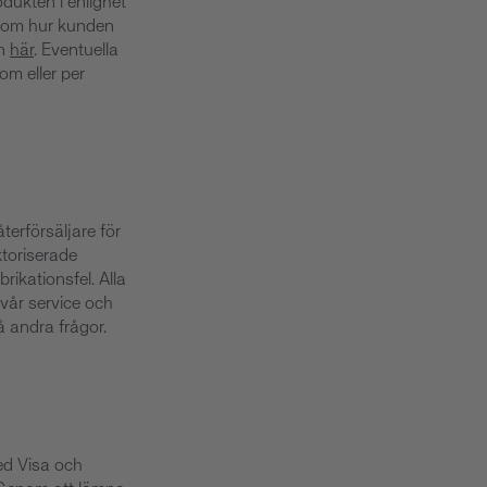
odukten i enlighet
n om hur kunden
en
här
. Eventuella
com
eller per
terförsäljare för
ktoriserade
rikationsfel. Alla
 vår service och
 andra frågor.
ed Visa och