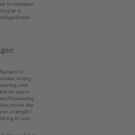
isk för bedrägeri
ning tar vi
edrägeriförsök
agen
ll Nymans Ur
å kunden mottog
rpackning, med
låtet att öppna
dess förpackning.
ckan provas eller
aran undergått i
attning än som