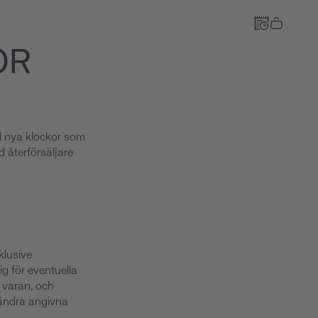
OR
Till kassan
l nya klockor som
 återförsäljare
klusive
g för eventuella
 varan, och
 ändra angivna