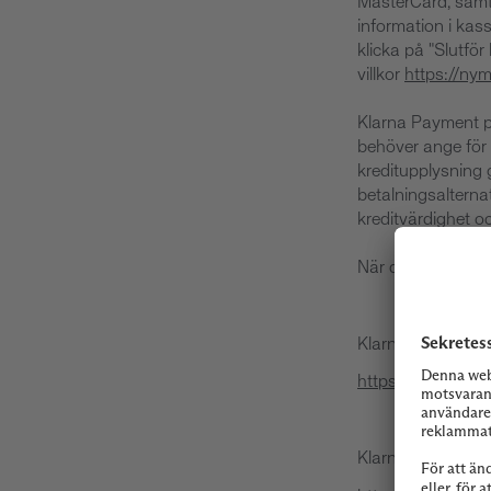
MasterCard, samt 
information i kas
klicka på "Slutf
villkor
https://nym
Klarna Payment pr
behöver ange för a
kreditupplysning 
betalningsalterna
kreditvärdighet o
När du har identif
Klarnas Dataskyd
https://cdn.klarn
Klarnas kundserv