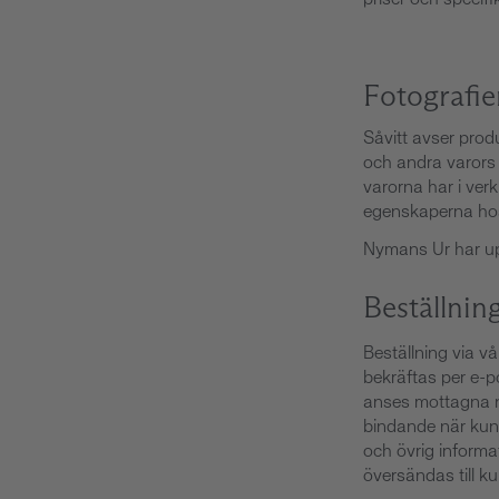
priser och specif
Fotografie
Såvitt avser prod
och andra varors 
varorna har i ve
egenskaperna hos
Nymans Ur har upph
Beställnin
Beställning via v
bekräftas per e-p
anses mottagna nä
bindande när kund
och övrig inform
översändas till k