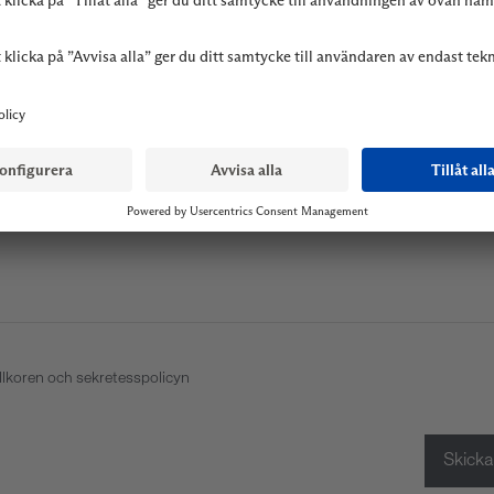
Förnamn *
Efternamn *
Landskod
Telefonnu
illkoren och sekretesspolicyn
Skick