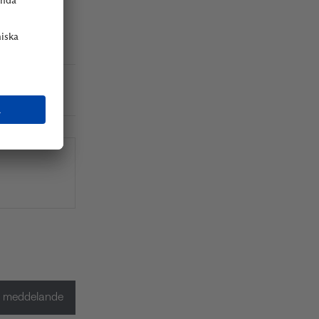
mmer
a meddelande