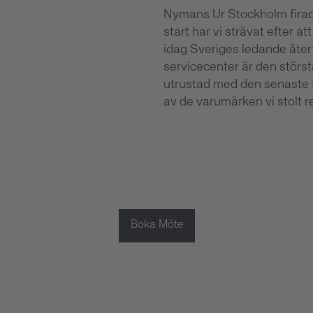
Nymans Ur Stockholm firad
start har vi strävat efter a
idag Sveriges ledande åter
servicecenter är den störs
utrustad med den senaste 
av de varumärken vi stolt r
Boka Möte