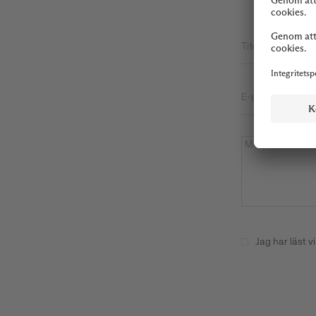
Titel
E-postadress *
Meddelande *
Jag har läst
v