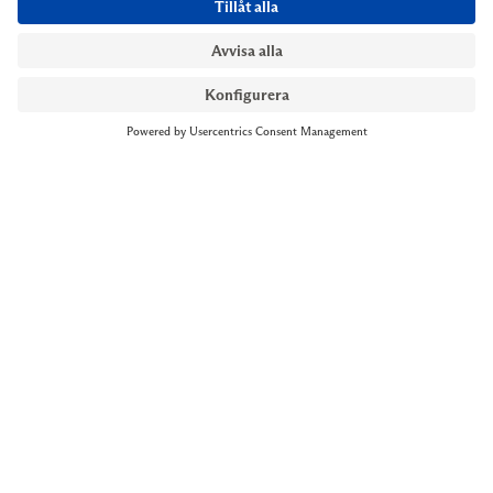
NYMANS UR STOCKHOLM
Till kassan
Biblioteksgatan 1
+46 8-545 061 60
stockholm@nymansur.com
OM OSS
INFORMATION
Om Nymans Ur
Boka möte
Våra butiker
FAQ
Press
Personuppgiftspolicy
Jobba hos oss
Försäljningsvillkor