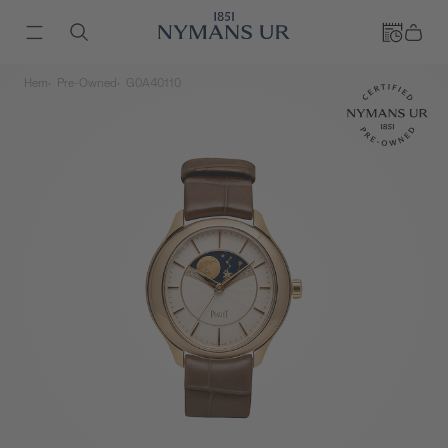
Hem
Pre-Owned
G0A40110