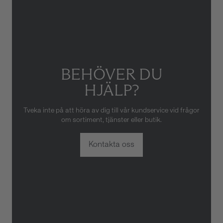
eller oaktsam hantering av
klockan. Garantin gäller heller
inte om klockan har hanterats
av obehörig tredje part.
BEHÖVER DU
HJÄLP?
Tveka inte på att höra av dig till vår kundservice vid frågor
om sortiment, tjänster eller butik.
Kontakta oss