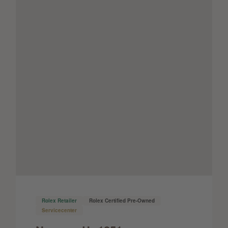
Rolex Retailer
Rolex Certified Pre-Owned
Servicecenter