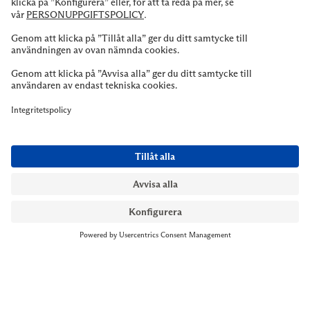
NYMANS UR STOCKHOLM
Till kassan
Biblioteksgatan 1
+46 8-545 061 60
stockholm@nymansur.com