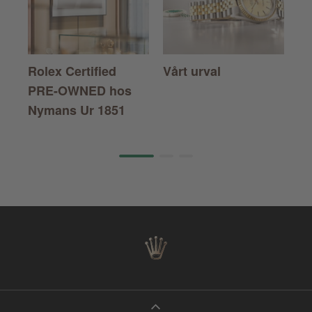
Rolex Certified
Vårt urval
Ro
PRE-OWNED
hos
Nymans Ur 1851
Page 1 of 3