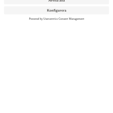
NYMANS UR STOCKHOLM
Till kassan
Biblioteksgatan 1
+46 8-545 061 60
stockholm@nymansur.com
OM OSS
INFORMATION
Om Nymans Ur
Boka möte
Våra butiker
FAQ
Press
Personuppgiftspolicy
Jobba hos oss
Försäljningsvillkor