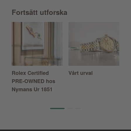
Fortsätt utforska
Rolex Certified
Vårt urval
Ro
PRE-OWNED
hos
Nymans Ur 1851
Page 1 of 3