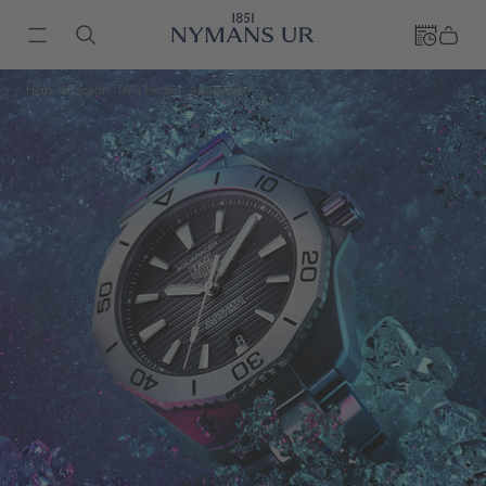
Hem
Klockor
TAG Heuer
Aquaracer