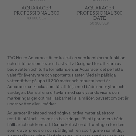
TAG Heuer
TAG Heuer
AQUARACER
AQUARACER
PROFESSIONAL 300
PROFESSIONAL 300
DATE
43 600 SEK
50 300 SEK
TAG Heuer Aquaracer är en kollektion som kombinerar funktion
och stil för de som lever ett aktivt liv. Designad för att klara av
både vatten och tuffa förhållanden, är Aquaracer det perfekta
valet för äventyrare och sportentusiaster. Med sin pålitliga
vattentäthet på upp till 300 meter och robusta boett är
Aquaracer en klocka som tål att följa med både under ytan och i
vardagen. Den stilrena urtavlan med självlysande visare och
markeringar ger optimal läsbarhet i alla miljöer, oavsett om det är
under vatten eller i mörker.
Aquaracer är skapad med högkvalitativa material, såsom
rostfritt stål och keramiska bezelringar, för att garantera både
hållbarhet och komfort. Denna kollektion är framtagen för dem
som kräver precision och pålitlighet i en sportig, men samtidigt