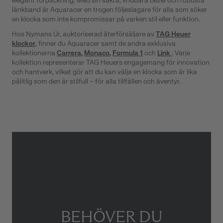
elegant förpackning. Med sin säkra, vridbara bezel och robusta
länkband är Aquaracer en trogen följeslagare för alla som söker
en klocka som inte kompromissar på varken stil eller funktion.
Hos Nymans Ur, auktoriserad återförsäljare av
TAG Heuer
klockor
, finner du Aquaracer samt de andra exklusiva
kollektionerna
Carrera
,
Monaco
,
Formula 1
och
Link
. Varje
kollektion representerar TAG Heuers engagemang för innovation
och hantverk, vilket gör att du kan välja en klocka som är lika
pålitlig som den är stilfull – för alla tillfällen och äventyr.
BEHÖVER DU