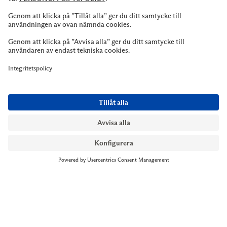
NYMANS UR STOCKHOLM
Till kassan
Biblioteksgatan 1
+46 8-545 061 60
stockholm@nymansur.com