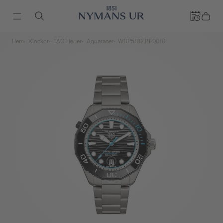
Hem
Klockor
TAG Heuer
Aquaracer
WBP5182.BF0010