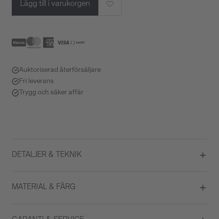
Lägg till i varukorgen
Auktoriserad återförsäljare
Fri leverans
Trygg och säker affär
DETALJER & TEKNIK
Diameter
42
MATERIAL & FÄRG
Urverk
Automatisk
Datumvisare
Ja
Boett material
Titanium