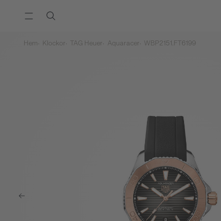
Hem
Klockor
TAG Heuer
Aquaracer
WBP2151.FT6199