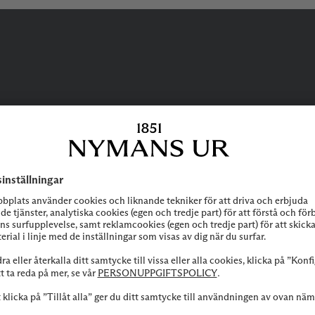
BEHÖVER DU
HJÄLP?
 att höra av dig till vår kundservice vid frågor om sortiment, tjänste
Kontakta oss