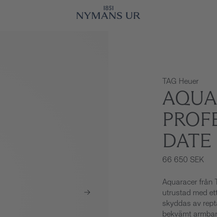
TAG Heuer
AQUA
PROF
DATE
66 650 SEK
Aquaracer från 
utrustad med ett
skyddas av reptå
bekvämt armband