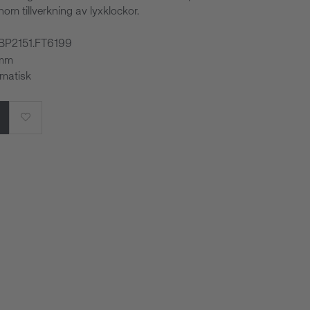
nom tillverkning av lyxklockor.
WBP2151.FT6199
 mm
omatisk