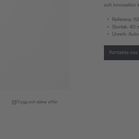
och innovation i
Referens: 
Storlek: 40
Urverk: Aut
Kontakta oss
Trygg och säker affär