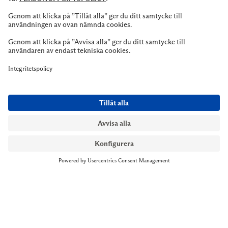
NYMANS UR STOCKHOLM
Till kassan
Biblioteksgatan 1
+46 8-545 061 60
stockholm@nymansur.com