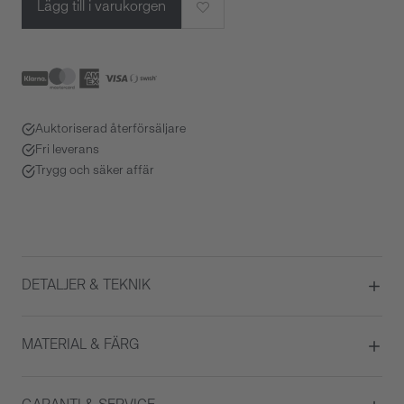
Lägg till i varukorgen
Auktoriserad återförsäljare
Fri leverans
Trygg och säker affär
DETALJER & TEKNIK
Diameter
28
MATERIAL & FÄRG
Urverk
Quartz
ATM/Vattentålig
10 ATM
Boett material
Rostfritt stål