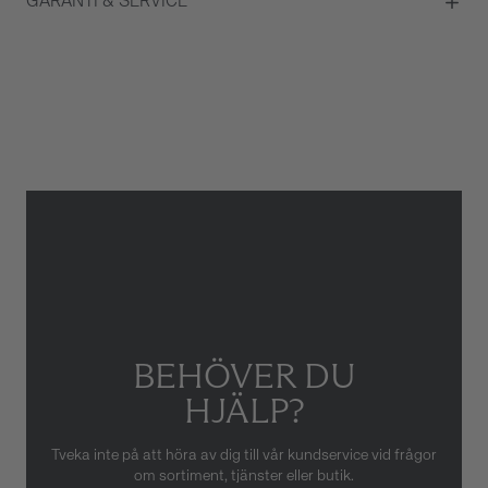
GARANTI & SERVICE
Färg på urtavla
Blå
Glas
Safirglas
Garanti
2 år
Armbandstyp
Länk
Gäller inte för slitage eller
skador som orsakats av felaktig
eller oaktsam hantering av
klockan. Garantin gäller heller
inte om klockan har hanterats
av obehörig tredje part.
BEHÖVER DU
HJÄLP?
Tveka inte på att höra av dig till vår kundservice vid frågor
om sortiment, tjänster eller butik.