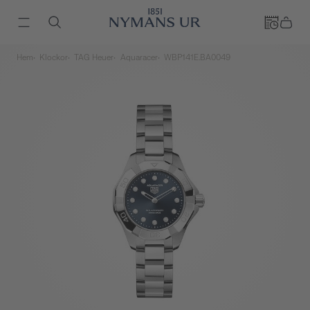
Hem
Klockor
TAG Heuer
Aquaracer
WBP141E.BA0049