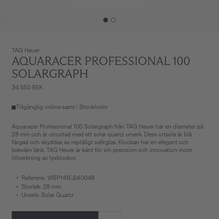
TAG Heuer
AQUARACER PROFESSIONAL 100
SOLARGRAPH
34 550 SEK
Tillgänglig online samt i Stockholm
Aquaracer Professional 100 Solargraph från TAG Heuer har en diameter på
28 mm och är utrustad med ett solar quartz urverk. Dess urtavla är blå
färgad och skyddas av reptåligt safirglas. Klockan har en elegant och
bekväm länk. TAG Heuer är känt för sin precision och innovation inom
tillverkning av lyxklockor.
Referens: WBP141E.BA0049
Storlek: 28 mm
Urverk: Solar Quartz