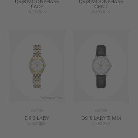
DS-8 MOONPHASE
DS-8 MOONPHASE
LADY
GENT
6 390 SEK
5 890 SEK
Tillgänglig online
Certina
Certina
DS-2 LADY
DS-8 LADY 31MM
5 790 SEK
4 390 SEK