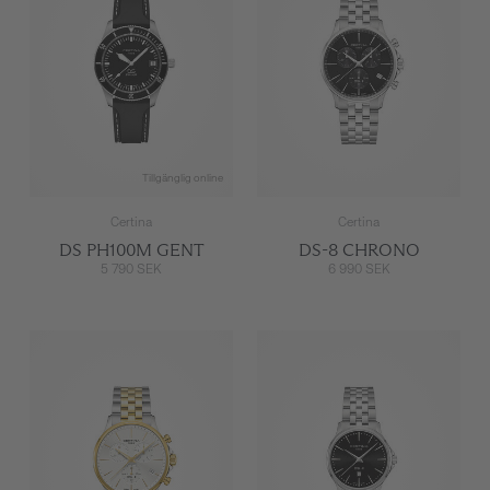
Tillgänglig online
Certina
Certina
DS PH100M GENT
DS-8 CHRONO
5 790 SEK
6 990 SEK