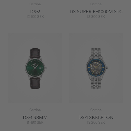
Certina
Certina
DS-2
DS SUPER PH1000M STC
12 100 SEK
12 300 SEK
Certina
Certina
DS-1 38MM
DS-1 SKELETON
8 490 SEK
13 200 SEK