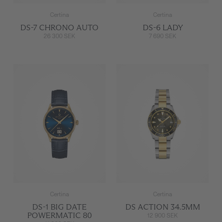
Certina
Certina
DS-7 CHRONO AUTO
DS-6 LADY
26 300 SEK
7 690 SEK
Certina
Certina
DS-1 BIG DATE
DS ACTION 34.5MM
POWERMATIC 80
12 900 SEK