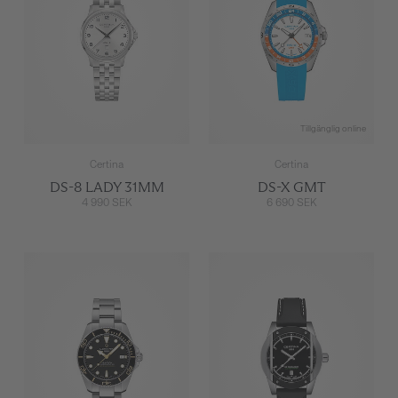
Tillgänglig online
Certina
Certina
DS-8 LADY 31MM
DS-X GMT
4 990 SEK
6 690 SEK