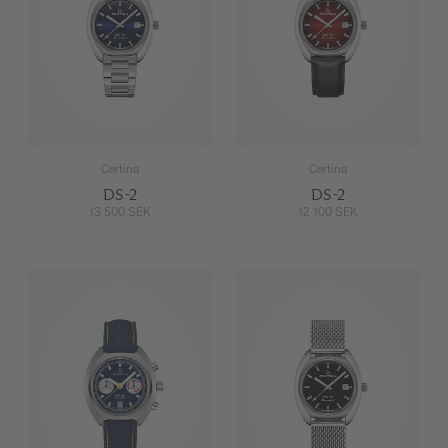
Certina
Certina
DS-2
DS-2
13 500 SEK
12 100 SEK