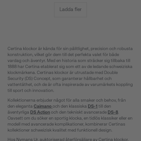
Ladda fler
Certina klockor är kända för sin pålitlighet, precision och robusta
konstruktion, vilket gör dem till det perfekta valet för både
vardag och äventyr. Med en historia som sträcker sig tillbaka till
1888 har Certina etablerat sig som ett av de ledande schweiziska
klockmärkena. Certinas klockor är utrustade med Double
Security (DS) Concept, som garanterar hållbarhet och
vattentäthet, och de är ofta inspirerade av varumärkets koppling
till sport och innovation.
Kollektionerna erbjuder något för alla smaker och behov, från
den eleganta
Caimano
och den klassiska
DS-1
till den
äventyrliga
DS Action
och den tekniskt avancerade
DS-8
.
Oavsett om du söker en sportig klocka, en tidlös klassiker eller en
modell med avancerade komplikationer, kombinerar Certinas
kollektioner schweizisk kvalitet med funktionell design.
Hos Nymans Ur, auktoriserad återförsäljare av Certina klockor,