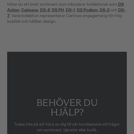
hittar du ett brett sortiment som inkluderar kollektioner som
DS
Action
,
Caimano
,
DS-8
,
DS PH
,
DS-1
,
DS Podium
,
DS-2
och
DS-
7
. Varje kollektion representerar Certinas engagemang för hög
kvalitet och hållbar design.
BEHÖVER DU
HJÄLP?
Tveka inte på att höra av dig till vår kundservice vid frågor
om sortiment, tjänster eller butik.