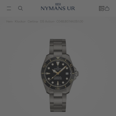
Hem
Klockor
Certina
DS Action
C048.807.44.051.00