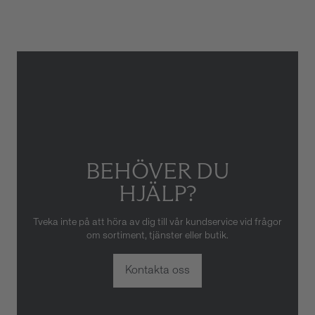
Gäller inte för slitage eller
skador som orsakats av felaktig
eller oaktsam hantering av
klockan. Garantin gäller heller
inte om klockan har hanterats
av obehörig tredje part.
BEHÖVER DU
HJÄLP?
Tveka inte på att höra av dig till vår kundservice vid frågor
om sortiment, tjänster eller butik.
Kontakta oss