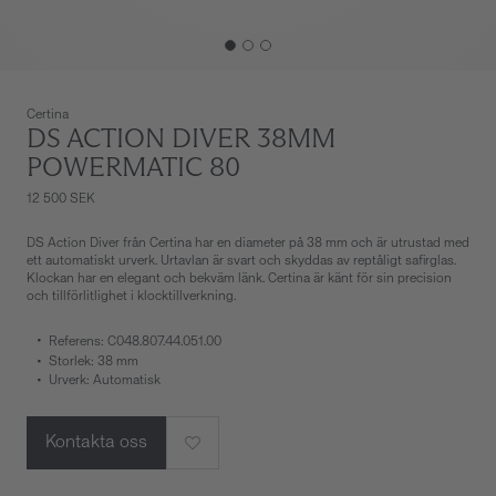
Certina
DS ACTION DIVER 38MM
POWERMATIC 80
12 500 SEK
DS Action Diver från Certina har en diameter på 38 mm och är utrustad med
ett automatiskt urverk. Urtavlan är svart och skyddas av reptåligt safirglas.
Klockan har en elegant och bekväm länk. Certina är känt för sin precision
och tillförlitlighet i klocktillverkning.
Referens: C048.807.44.051.00
Storlek: 38 mm
Urverk: Automatisk
Kontakta oss