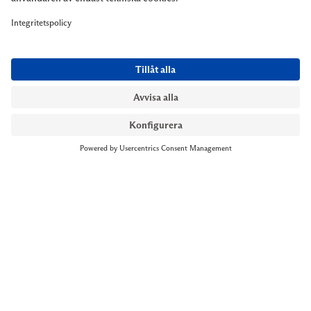
NYMANS UR STOCKHOLM
Till kassan
Biblioteksgatan 1
+46 8-545 061 60
stockholm@nymansur.com
OM OSS
INFORMATION
Om Nymans Ur
Boka möte
Våra butiker
FAQ
Press
Personuppgiftspolicy