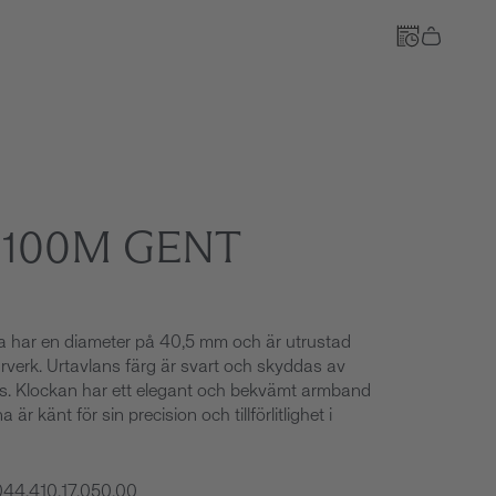
Till kassan
H100M GENT
na har en diameter på 40,5 mm och är utrustad
rverk. Urtavlans färg är svart och skyddas av
las. Klockan har ett elegant och bekvämt armband
är känt för sin precision och tillförlitlighet i
044.410.17.050.00