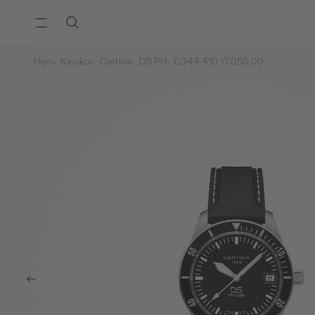
Hem
Klockor
Certina
DS PH
C044.410.17.050.00