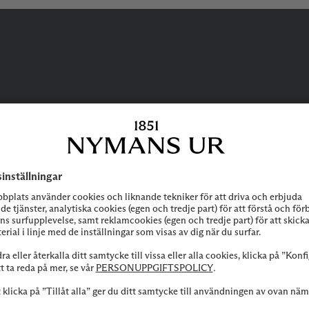
BEHÖVER DU
HJÄLP?
 att höra av dig till vår kundservice vid frågor om sortiment, tjänste
Kontakta oss