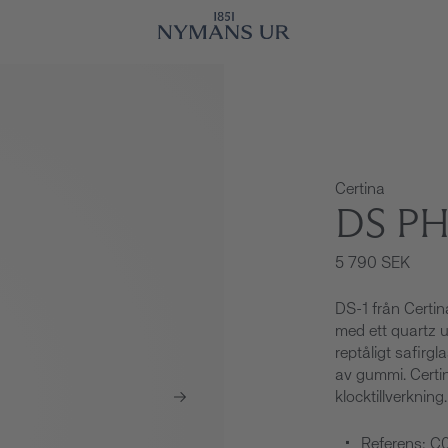
Certina
DS P
5 790 SEK
DS-1 från Certi
med ett quartz u
reptåligt safirg
av gummi. Certina 
klocktillverkning.
Referens: C