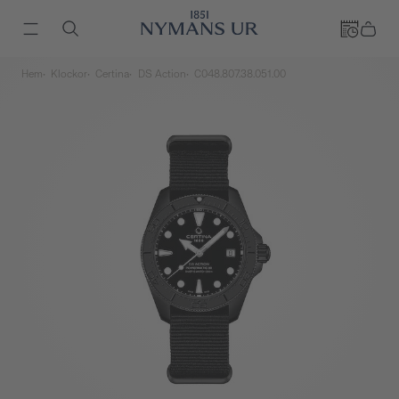
Hem
Klockor
Certina
DS Action
C048.807.38.051.00