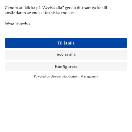
NYMANS UR STOCKHOLM
Till kassan
Biblioteksgatan 1
+46 8-545 061 60
stockholm@nymansur.com
OM OSS
INFORMATION
Om Nymans Ur
Boka möte