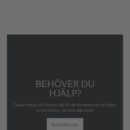
2 år
Armbandstyp
NATO
Gäller inte för slitage eller
skador som orsakats av felaktig
eller oaktsam hantering av
klockan. Garantin gäller heller
inte om klockan har hanterats
av obehörig tredje part.
BEHÖVER DU
HJÄLP?
Tveka inte på att höra av dig till vår kundservice vid frågor
om sortiment, tjänster eller butik.
Kontakta oss