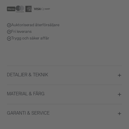
Auktoriserad återförsäljare
Fri leverans
Trygg och säker affär
DETALJER & TEKNIK
Diameter
38
MATERIAL & FÄRG
Urverk
Automatisk
Datumvisare
Ja
Boett material
Stål / PVD
GARANTI & SERVICE
ATM/Vattentålig
30 ATM
Färg på urtavla
Svart
Glas
Safirglas
Garanti