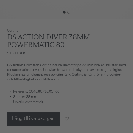
Certina
DS ACTION DIVER 38MM
POWERMATIC 80
10 300 SEK
DS Action Diver från Certina har en diameter på 38 mm och är utrustad med
ett automatiskt urverk. Urtavlan är svart och skyddas av reptåligt safirglas.
Klockan har en elegant och bekväm länk. Certina är känt för sin precision
och tillförlitlighet i klocktillverkning.
Referens: C048.807.38.051.00
Storlek: 38 mm
Urverk: Automatisk
Lägg till i varukorgen