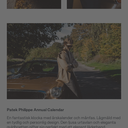
Patek Philippe Annual Calendar
En fantastisk klocka med årskalender och månfas. Lågmäld med
en tydlig och personlig design. Den ljusa urtavlan och eleganta
guldboetten gifter sig perfekt med ett elegant läderband.