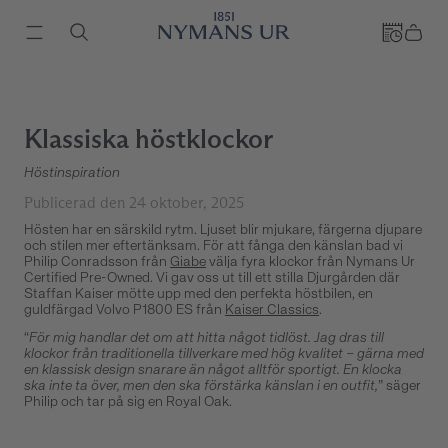
Klassiska höstklockor
Höstinspiration
Publicerad den 24 oktober, 2025
Hösten har en särskild rytm. Ljuset blir mjukare, färgerna djupare
och stilen mer eftertänksam. För att fånga den känslan bad vi
Philip Conradsson från
Giabe
välja fyra klockor från Nymans Ur
Certified Pre-Owned. Vi gav oss ut till ett stilla Djurgården där
Staffan Kaiser mötte upp med den perfekta höstbilen, en
guldfärgad Volvo P1800 ES från
Kaiser Classics
.
“
För mig handlar det om att hitta något tidlöst. Jag dras till
klockor från traditionella tillverkare med hög kvalitet – gärna med
en klassisk design snarare än något alltför sportigt. En klocka
ska inte ta över, men den ska förstärka känslan i en outfit,
” säger
Philip och tar på sig en Royal Oak.