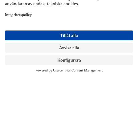
NYMANS UR STOCKHOLM
Till kassan
Biblioteksgatan 1
+46 8-545 061 60
stockholm@nymansur.com
OM OSS
INFORMATION
Om Nymans Ur
Boka möte
Våra butiker
FAQ