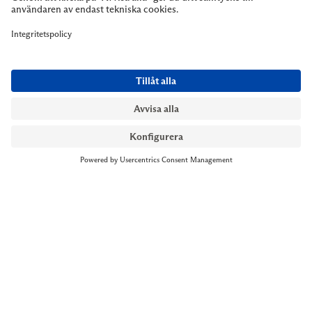
NYMANS UR STOCKHOLM
Till kassan
Biblioteksgatan 1
+46 8-545 061 60
stockholm@nymansur.com
OM OSS
INFORMATION
Om Nymans Ur
Boka möte
Våra butiker
FAQ