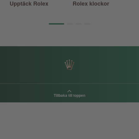
Upptäck Rolex
Rolex klockor
N
Page 1 of 4
Tillbaka till toppen