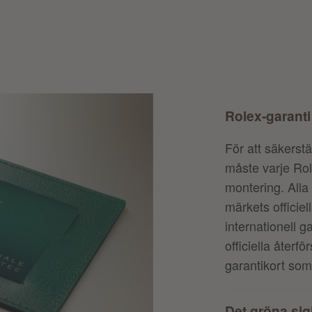
Rolex-garanti
För att säkerstäl
måste varje Ro
montering. Alla
märkets officiel
internationell g
officiella återf
garantikort som
Det gröna sigi