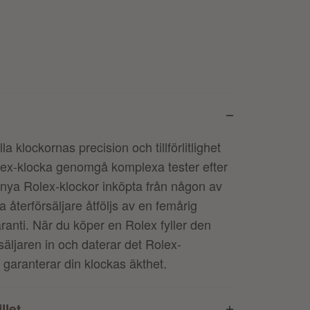
la klockornas precision och tillförlitlighet
lex-klocka genomgå komplexa tester efter
 nya Rolex-klockor inköpta från någon av
la återförsäljare åtföljs av en femårig
aranti. När du köper en Rolex fyller den
örsäljaren in och daterar det Rolex-
 garanterar din klockas äkthet.
llet