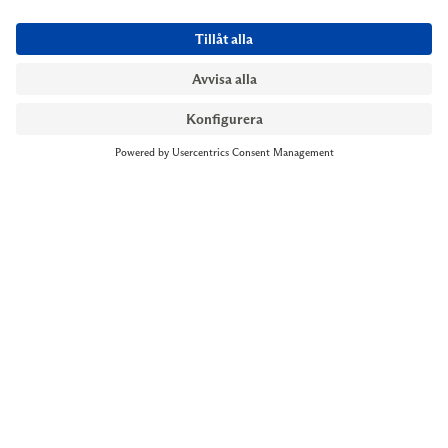
NYMANS UR STOCKHOLM
Till kassan
Biblioteksgatan 1
+46 8-545 061 60
stockholm@nymansur.com
OM OSS
INFORMATION
Om Nymans Ur
Boka möte
Våra butiker
FAQ
Press
Personuppgiftspolicy
Jobba hos oss
Försäljningsvillkor