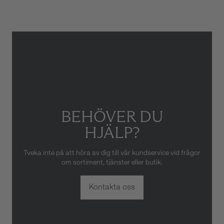
skador som orsakats av felaktig
eller oaktsam hantering av
klockan. Garantin gäller heller
inte om klockan har hanterats
av obehörig tredje part.
BEHÖVER DU
HJÄLP?
Tveka inte på att höra av dig till vår kundservice vid frågor
om sortiment, tjänster eller butik.
Kontakta oss