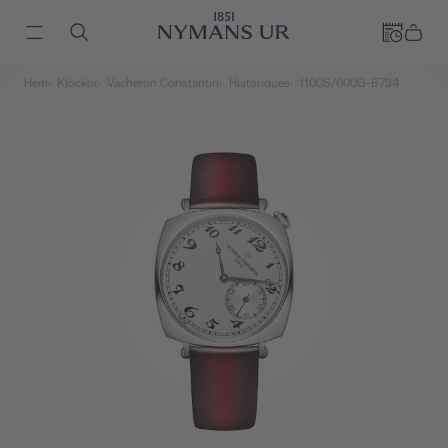
Hem
Klockor
Vacheron Constantin
Historiques
1100S/000G-B734