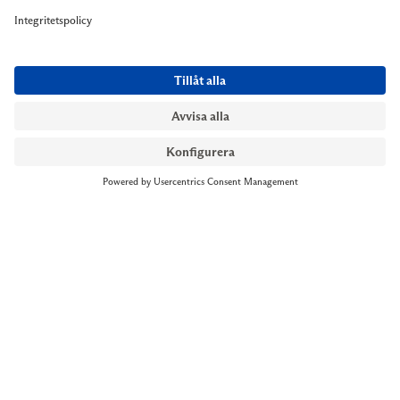
NYMANS UR STOCKHOLM
Till kassan
Biblioteksgatan 1
+46 8-545 061 60
stockholm@nymansur.com
OM OSS
INFORMATION
Om Nymans Ur
Boka möte
Våra butiker
FAQ
Press
Personuppgiftspolicy