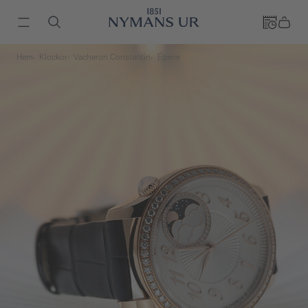
Hem
Klockor
Vacheron Constantin
Égérie