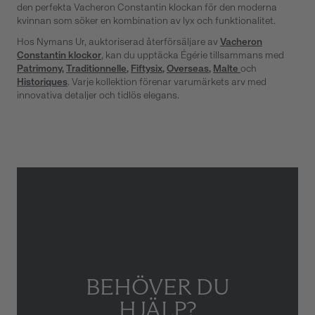
den perfekta Vacheron Constantin klockan för den moderna
kvinnan som söker en kombination av lyx och funktionalitet.
Hos Nymans Ur, auktoriserad återförsäljare av
Vacheron
Constantin klockor
, kan du upptäcka Égérie tillsammans med
Patrimony
,
Traditionnelle
,
Fiftysix
,
Overseas
,
Malte
och
Historiques
. Varje kollektion förenar varumärkets arv med
innovativa detaljer och tidlös elegans.
BEHÖVER DU
HJÄLP?