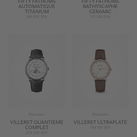
FIFTY FATHOMS
FIFTY FATHOMS
AUTOMATIQUE
BATHYSCAPHE
TITANIUM
CERAMIC
196 900 SEK
172 300 SEK
Blancpain
Blancpain
VILLERET QUANTIÈME
VILLERET ULTRAPLATE
COMPLET
194 100 SEK
202 300 SEK