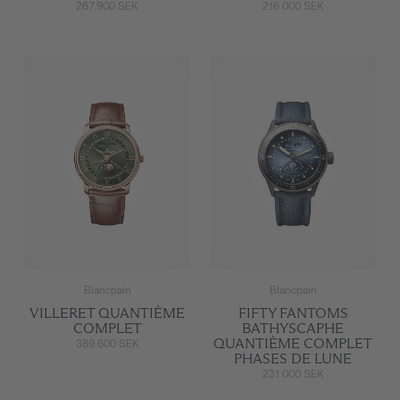
267 900 SEK
216 000 SEK
Blancpain
Blancpain
VILLERET QUANTIÈME
FIFTY FANTOMS
COMPLET
BATHYSCAPHE
QUANTIÈME COMPLET
389 600 SEK
PHASES DE LUNE
231 000 SEK