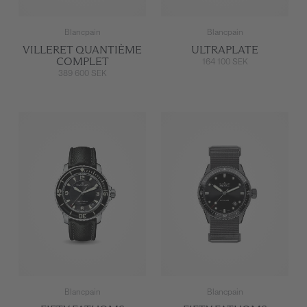
Blancpain
Blancpain
VILLERET QUANTIÈME
ULTRAPLATE
COMPLET
164 100 SEK
389 600 SEK
Blancpain
Blancpain