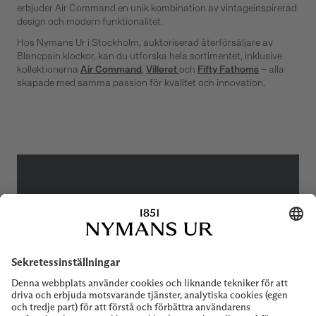
erbjuder Air Command en unik kombination av vintageinspirerad
design och modern funktionalitet.
Hos Nymans Ur i Stockholm, auktoriserad återförsäljare av
Blancpain klockor, kan du utforska hela sortimentet, inklusive
kollektionerna
Air Command
,
Villeret
och
Fifty Fathoms
– alla
skapade med samma passion för kvalitet och innovation.
BEHÖVER DU
HJÄLP?