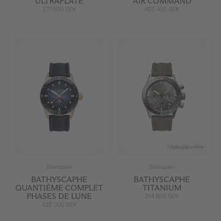
ULTRAPLATE
AIR COMMAND
277 500 SEK
422 400 SEK
Tillgänglig online
Blancpain
Blancpain
BATHYSCAPHE
BATHYSCAPHE
QUANTIÈME COMPLET
TITANIUM
PHASES DE LUNE
214 600 SEK
432 000 SEK