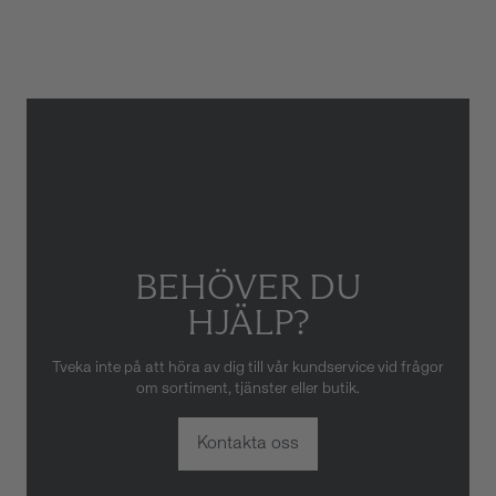
Gäller inte för slitage eller
skador som orsakats av felaktig
eller oaktsam hantering av
klockan. Garantin gäller heller
inte om klockan har hanterats
av obehörig tredje part.
BEHÖVER DU
HJÄLP?
Tveka inte på att höra av dig till vår kundservice vid frågor
om sortiment, tjänster eller butik.
Kontakta oss