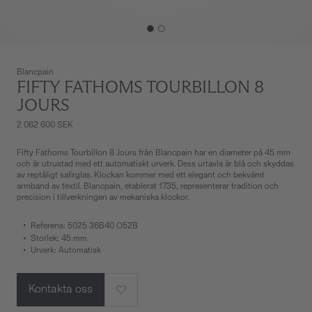
Blancpain
FIFTY FATHOMS TOURBILLON 8
JOURS
2 062 600 SEK
Fifty Fathoms Tourbillon 8 Jours från Blancpain har en diameter på 45 mm
och är utrustad med ett automatiskt urverk. Dess urtavla är blå och skyddas
av reptåligt safirglas. Klockan kommer med ett elegant och bekvämt
armband av textil. Blancpain, etablerat 1735, representerar tradition och
precision i tillverkningen av mekaniska klockor.
Referens: 5025 36B40 O52B
Storlek: 45 mm
Urverk: Automatisk
Kontakta oss