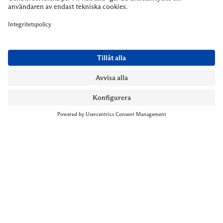
NYMANS UR STOCKHOLM
Till kassan
Biblioteksgatan 1
+46 8-545 061 60
stockholm@nymansur.com
OM OSS
INFORMATION
Om Nymans Ur
Boka möte
Våra butiker
FAQ