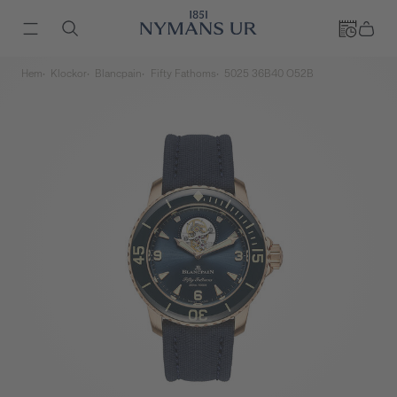
Hem
Klockor
Blancpain
Fifty Fathoms
5025 36B40 O52B