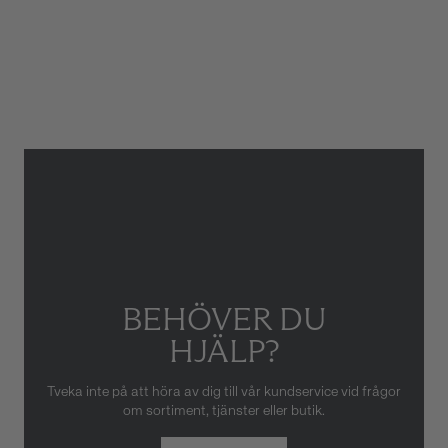
ATM/Vattentålig
30 ATM
Glas
Safirglas
Garanti
2 år
Armbandstyp
Gummi
Gäller inte för slitage eller
skador som orsakats av felaktig
eller oaktsam hantering av
klockan. Garantin gäller heller
inte om klockan har hanterats
av obehörig tredje part.
BEHÖVER DU
HJÄLP?
Tveka inte på att höra av dig till vår kundservice vid frågor
om sortiment, tjänster eller butik.