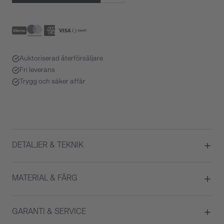
Auktoriserad återförsäljare
Fri leverans
Trygg och säker affär
DETALJER & TEKNIK
Diameter
38
MATERIAL & FÄRG
Urverk
Automatisk
Datumvisare
Ja
Boett material
Rostfritt stål
GARANTI & SERVICE
Kaliber
1150
Färg på urtavla
Svart