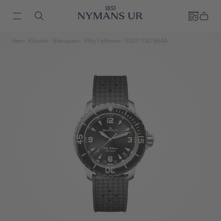
Hem
Klockor
Blancpain
Fifty Fathoms
5007 1130 B64A