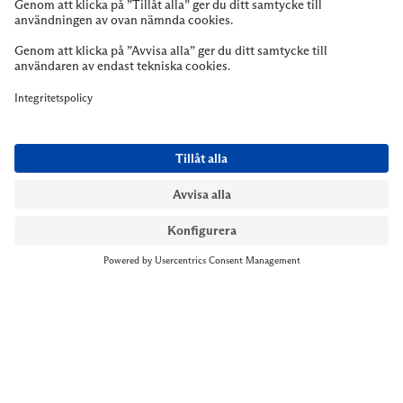
NYMANS UR STOCKHOLM
Till kassan
Biblioteksgatan 1
+46 8-545 061 60
stockholm@nymansur.com
OM OSS
INFORMATION