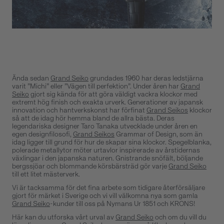
Ända sedan
Grand Seiko
grundades 1960 har deras ledstjärna
varit ”Michi” eller ”Vägen till perfektion”. Under åren har
Grand
Seiko
gjort sig kända för att göra väldigt vackra klockor med
extremt hög finish och exakta urverk. Generationer av japansk
innovation och hantverkskonst har förfinat
Grand Seikos
klockor
så att de idag hör hemma bland de allra bästa. Deras
legendariska designer Taro Tanaka utvecklade under åren en
egen designfilosofi,
Grand Seikos
Grammar of Design, som än
idag ligger till grund för hur de skapar sina klockor. Spegelblanka,
polerade metallytor möter urtavlor inspirerade av årstidernas
växlingar i den japanska naturen. Gnistrande snöfält, böljande
bergssjöar och blommande körsbärsträd gör varje
Grand Seiko
till ett litet mästerverk.
Vi är tacksamma för det fina arbete som tidigare återförsäljare
gjort för märket i Sverige och vi vill välkomna nya som gamla
Grand Seiko
-kunder till oss på Nymans Ur 1851 och KRONS!
Här kan du utforska vårt urval av
Grand Seiko
och om du vill du