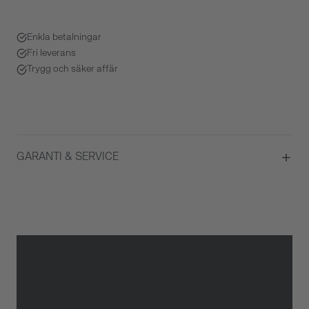
Enkla betalningar
Fri leverans
Trygg och säker affär
GARANTI & SERVICE
Garanti
2 år
Gäller inte för slitage eller
skador som orsakats av felaktig
eller oaktsam hantering av
klockan. Garantin gäller heller
inte om klockan har hanterats
av obehörig tredje part.