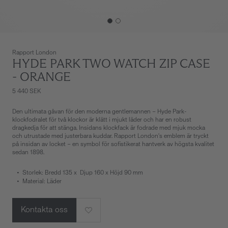
Rapport London
HYDE PARK TWO WATCH ZIP CASE
- ORANGE
5 440 SEK
Den ultimata gåvan för den moderna gentlemannen – Hyde Park-
klockfodralet för två klockor är klätt i mjukt läder och har en robust
dragkedja för att stänga. Insidans klockfack är fodrade med mjuk mocka
och utrustade med justerbara kuddar. Rapport London's emblem är tryckt
på insidan av locket – en symbol för sofistikerat hantverk av högsta kvalitet
sedan 1898.
Storlek: Bredd 135 x Djup 160 x Höjd 90 mm
Material: Läder
Kontakta oss