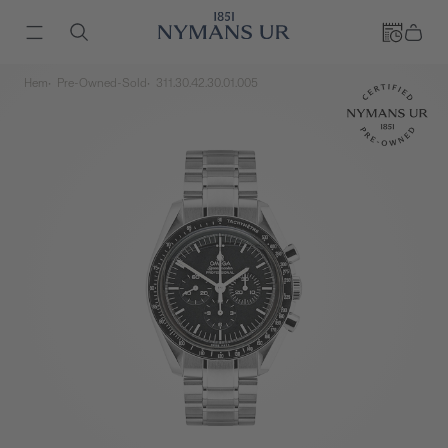
Hem
Pre-Owned-Sold
311.30.42.30.01.005