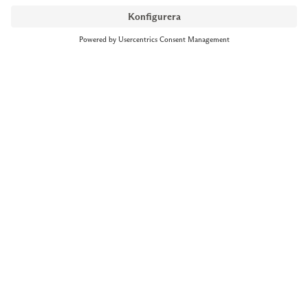
NYMANS UR STOCKHOLM
Till kassan
Biblioteksgatan 1
+46 8-545 061 60
stockholm@nymansur.com
OM OSS
INFORMATION
Om Nymans Ur
Boka möte
Våra butiker
FAQ
Press
Personuppgiftspolicy
Jobba hos oss
Försäljningsvillkor