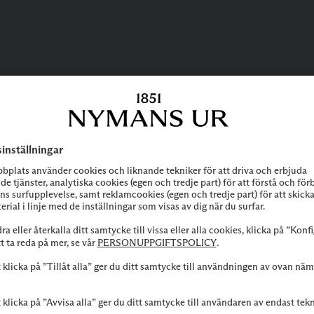
BEHÖVER DU
HJÄLP?
 att höra av dig till vår kundservice vid frågor om sortiment, tjänste
Kontakta oss