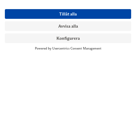
NYMANS UR STOCKHOLM
Till kassan
Biblioteksgatan 1
+46 8-545 061 60
stockholm@nymansur.com
OM OSS
INFORMATION
Om Nymans Ur
Boka möte
Våra butiker
FAQ
Press
Personuppgiftspolicy
Jobba hos oss
Försäljningsvillkor