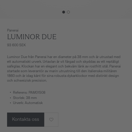
Panerai
LUMINOR DUE
93 600 SEK
Luminor Due från Panerai har en diameter på 38 mm och är utrustad med
ett automatiskt urverk. Urtavlan är vit färgad och skyddas av ett reptåligt
safirglas. Klockan har en elegant och bekväm länk av rostfritt stål. Panerai
startade som leverantör av marin utrustning till den italienska militären
1860 och är idag känt för sina robusta dykarklockor med distinkt design
och schweizisk precision.
Referens: PAM01508
Storlek: 38 mm
Urverk: Automatisk
Kontakta oss