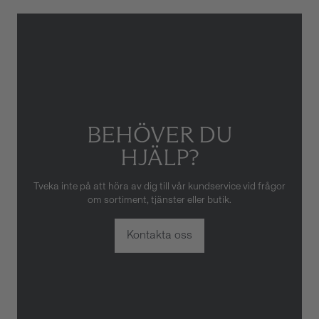
Gäller inte för slitage eller
skador som orsakats av felaktig
eller oaktsam hantering av
klockan. Garantin gäller heller
inte om klockan har hanterats
av obehörig tredje part.
BEHÖVER DU
HJÄLP?
Tveka inte på att höra av dig till vår kundservice vid frågor
om sortiment, tjänster eller butik.
Kontakta oss