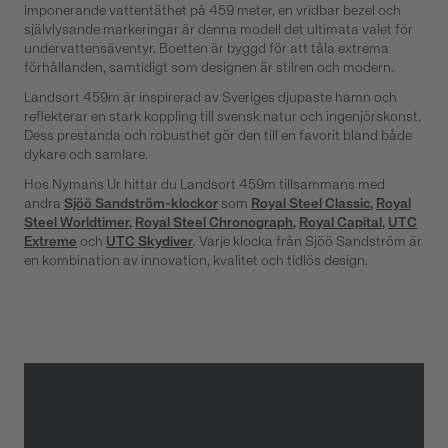
imponerande vattentäthet på 459 meter, en vridbar bezel och
självlysande markeringar är denna modell det ultimata valet för
undervattensäventyr. Boetten är byggd för att tåla extrema
förhållanden, samtidigt som designen är stilren och modern.
Landsort 459m är inspirerad av Sveriges djupaste hamn och
reflekterar en stark koppling till svensk natur och ingenjörskonst.
Dess prestanda och robusthet gör den till en favorit bland både
dykare och samlare.
Hos Nymans Ur hittar du Landsort 459m tillsammans med
andra
Sjöö Sandström-klockor
som
Royal Steel Classic
,
Royal
Steel Worldtimer
,
Royal Steel Chronograph
,
Royal Capital
,
UTC
Extreme
och
UTC Skydiver
. Varje klocka från Sjöö Sandström är
en kombination av innovation, kvalitet och tidlös design.