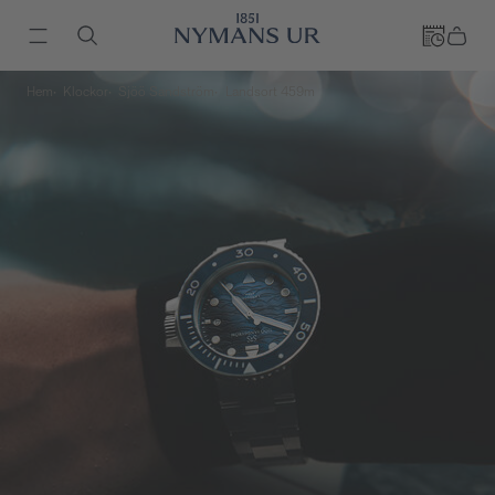
Hem
Klockor
Sjöö Sandström
Landsort 459m