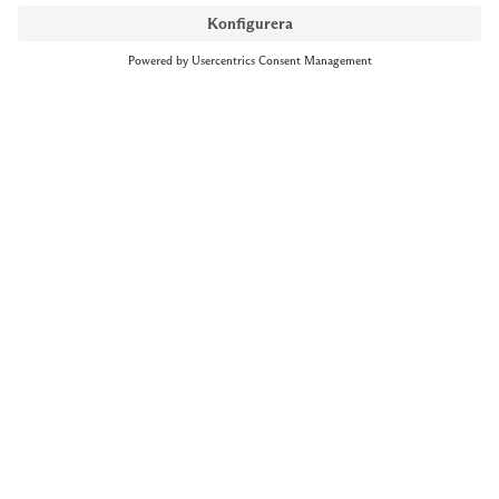
NYMANS UR STOCKHOLM
Till kassan
Biblioteksgatan 1
+46 8-545 061 60
stockholm@nymansur.com
OM OSS
INFORMATION
Om Nymans Ur
Boka möte
Våra butiker
FAQ
Press
Personuppgiftspolicy
Jobba hos oss
Försäljningsvillkor