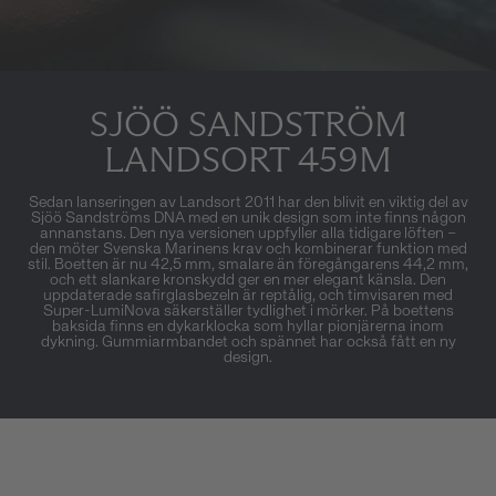
SJÖÖ SANDSTRÖM
LANDSORT 459M
Sedan lanseringen av Landsort 2011 har den blivit en viktig del av
Sjöö Sandströms DNA med en unik design som inte finns någon
annanstans. Den nya versionen uppfyller alla tidigare löften –
den möter Svenska Marinens krav och kombinerar funktion med
stil. Boetten är nu 42,5 mm, smalare än föregångarens 44,2 mm,
och ett slankare kronskydd ger en mer elegant känsla. Den
uppdaterade safirglasbezeln är reptålig, och timvisaren med
Super-LumiNova säkerställer tydlighet i mörker. På boettens
baksida finns en dykarklocka som hyllar pionjärerna inom
dykning. Gummiarmbandet och spännet har också fått en ny
design.