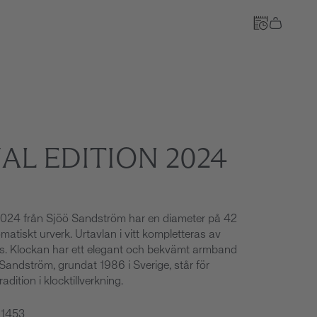
Till kassan
AL EDITION 2024
2024 från Sjöö Sandström har en diameter på 42
atiskt urverk. Urtavlan i vitt kompletteras av
las. Klockan har ett elegant och bekvämt armband
andström, grundat 1986 i Sverige, står för
adition i klocktillverkning.
21453