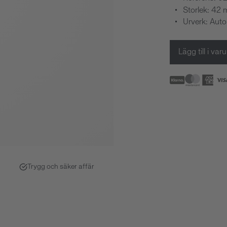
Storlek: 42
Urverk: Aut
Lägg till i va
Trygg och säker affär