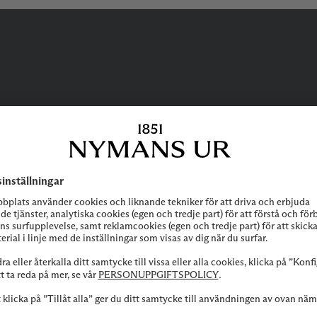
BEHÖVER DU
HJÄLP?
 att höra av dig till vår kundservice vid frågor om sortiment, tjänste
Kontakta oss