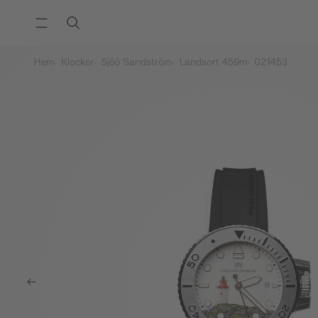
Hem
Klockor
Sjöö Sandström
Landsort 459m
021453