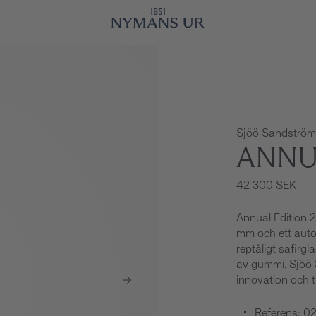
Sjöö Sandström
ANNU
42 300 SEK
Annual Edition 
mm och ett autom
reptåligt safirg
av gummi. Sjöö S
innovation och tr
Referens: 0