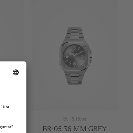
Bell & Ross
 BLACK
BR-05 36 MM GREY