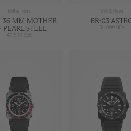
Bell & Ross
Bell & Ross
5 36 MM MOTHER
BR-03 ASTR
 PEARL STEEL
54 890 SEK
49 500 SEK