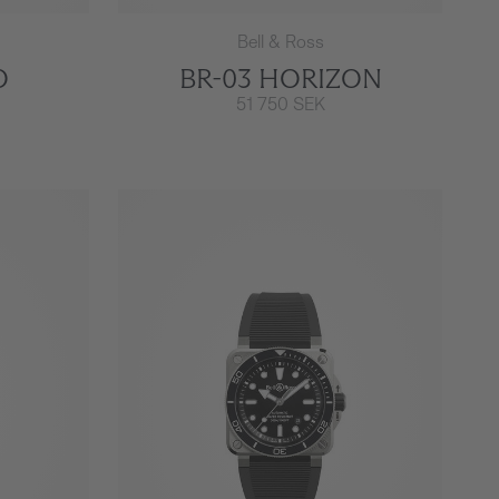
Bell & Ross
O
BR-03 HORIZON
51 750 SEK