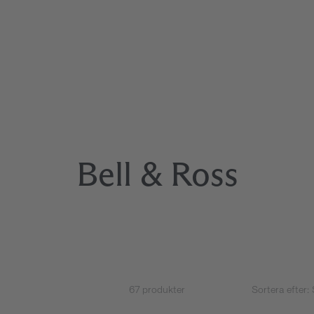
Bell & Ross
67 produkter
Sortera efter: