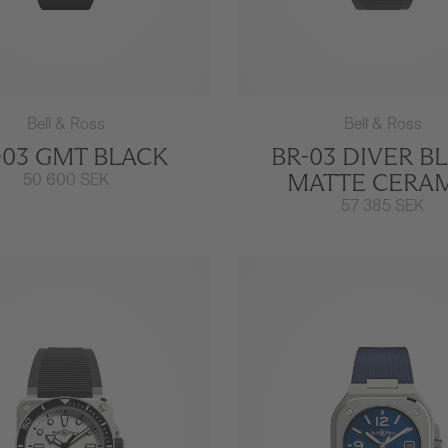
Bell & Ross
Bell & Ross
-03 GMT BLACK
BR-03 DIVER B
MATTE CERA
50 600 SEK
57 385 SEK