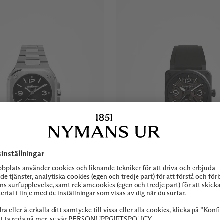
Tillgänglig online
Bell & Ross
Bell & Ross
05 36 MM BLACK
BR-03 SKELETON