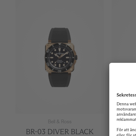
Bell & Ross
BR-03 DIVER BLACK
BR-