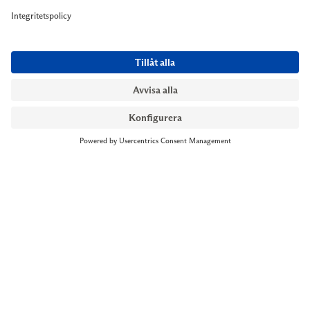
NYMANS UR STOCKHOLM
Till kassan
Biblioteksgatan 1
+46 8-545 061 60
stockholm@nymansur.com
OM OSS
INFORMATION
Om Nymans Ur
Boka möte
Våra butiker
FAQ
Press
Personuppgiftspolicy