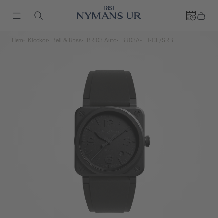
Hem
Klockor
Bell & Ross
BR 03 Auto
BR03A-PH-CE/SRB