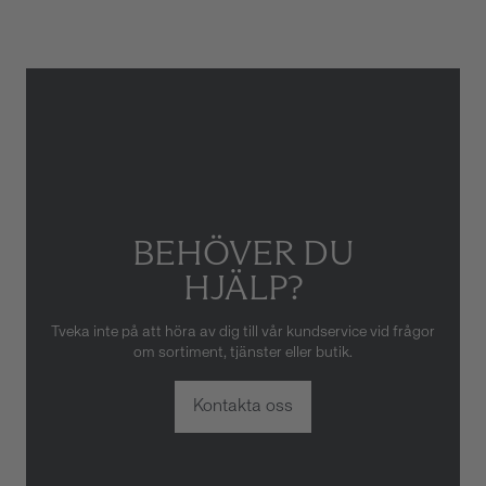
skador som orsakats av felaktig
eller oaktsam hantering av
klockan. Garantin gäller heller
inte om klockan har hanterats
av obehörig tredje part.
BEHÖVER DU
HJÄLP?
Tveka inte på att höra av dig till vår kundservice vid frågor
om sortiment, tjänster eller butik.
Kontakta oss