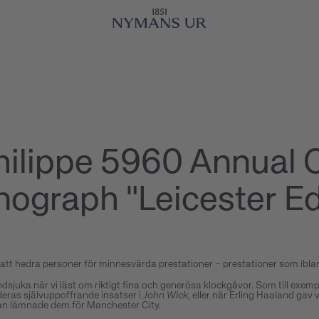
hilippe 5960 Annual 
ograph "Leicester Ed
t att hedra personer för minnesvärda prestationer – prestationer som ibland 
sjuka när vi läst om riktigt fina och generösa klockgåvor. Som till exem
deras självuppoffrande insatser i
John Wick
, eller när Erling Haaland gav 
n lämnade dem för Manchester City.