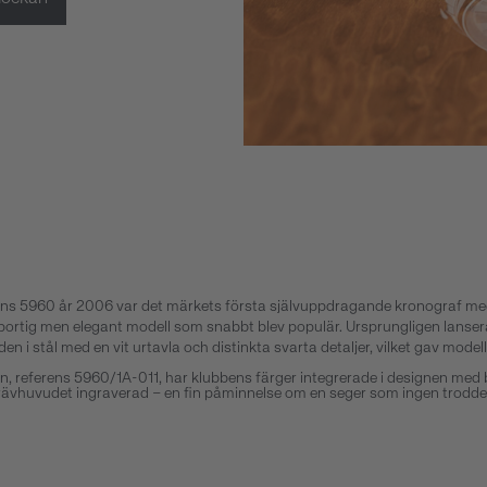
ens 5960 år 2006 var det märkets första självuppdragande kronograf med 
sportig men elegant modell som snabbt blev populär. Ursprungligen lanser
n i stål med en vit urtavla och distinkta svarta detaljer, vilket gav model
an, referens 5960/1A-011, har klubbens färger integrerade i designen med 
rävhuvudet ingraverad – en fin påminnelse om en seger som ingen trodde 