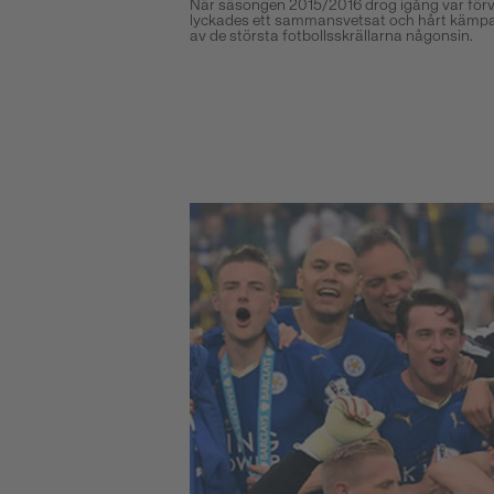
När säsongen 2015/2016 drog igång var förvä
lyckades ett sammansvetsat och hårt kämpand
av de största fotbollsskrällarna någonsin.