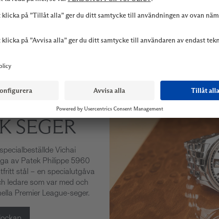
 FÖR EN
K SEGER
 specialbeställde Vichai
ga av Patek Philippe 5960
ritt stål – en specialutgåva
och ledare som var med och
onella Premier League-seger.
lockan