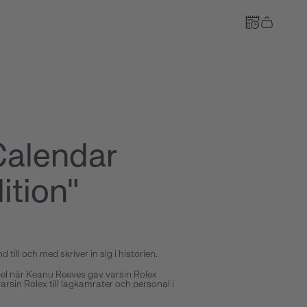
Till kassan
Calendar
ition"
till och med skriver in sig i historien.
pel när Keanu Reeves gav varsin Rolex
varsin Rolex till lagkamrater och personal i