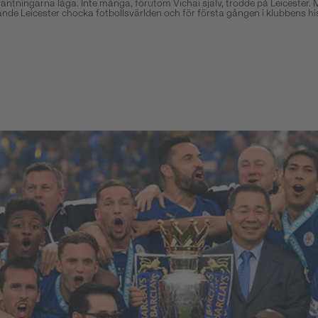
ntningarna låga. Inte många, förutom Vichai själv, trodde på Leicester.
e Leicester chocka fotbollsvärlden och för första gången i klubbens his