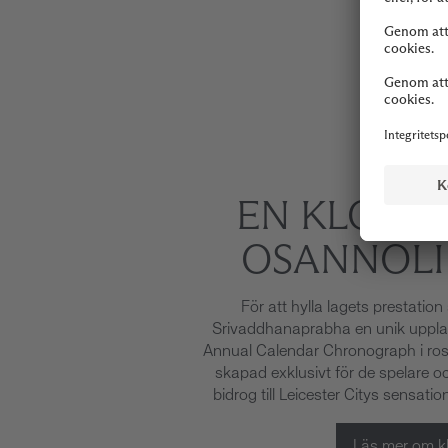
EN KLOCKA
OSANNOLI
För att hylla lagets prestation
Srivaddhanaprabha en unik uppla
Annual Calendar Chronograph i rostf
skapad exklusivt för de spelare 
bidrog till Leicester Citys sensati
Läs mer om k