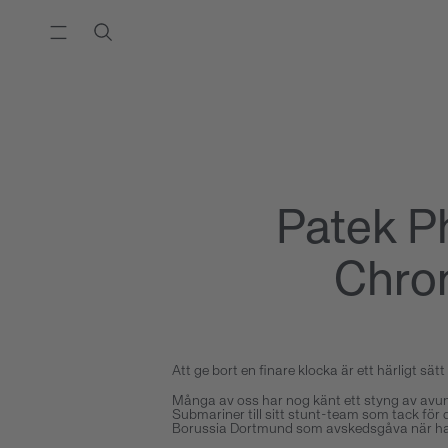
Patek P
Chron
Att ge bort en finare klocka är ett härligt sät
Många av oss har nog känt ett styng av avund
Submariner till sitt stunt-team som tack för 
Borussia Dortmund som avskedsgåva när ha