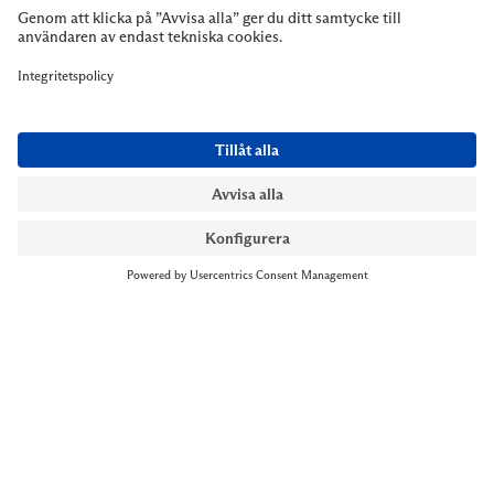
NYMANS UR STOCKHOLM
Till kassan
Biblioteksgatan 1
+46 8-545 061 60
stockholm@nymansur.com
OM OSS
INFORMATION
Om Nymans Ur
Boka möte