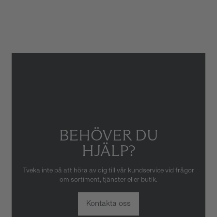
Armbandstyp
Länk
Gäller inte för slitage eller
skador som orsakats av felaktig
eller oaktsam hantering av
klockan. Garantin gäller heller
inte om klockan har hanterats
av obehörig tredje part.
BEHÖVER DU
HJÄLP?
Tveka inte på att höra av dig till vår kundservice vid frågor
om sortiment, tjänster eller butik.
Kontakta oss