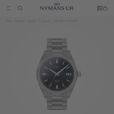
Hem
Klockor
Tissot
T-Classic
T151.422.11.041.00