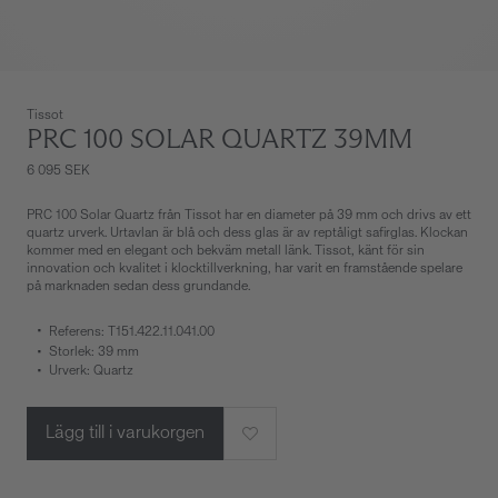
Tissot
PRC 100 SOLAR QUARTZ 39MM
6 095 SEK
PRC 100 Solar Quartz från Tissot har en diameter på 39 mm och drivs av ett
quartz urverk. Urtavlan är blå och dess glas är av reptåligt safirglas. Klockan
kommer med en elegant och bekväm metall länk. Tissot, känt för sin
innovation och kvalitet i klocktillverkning, har varit en framstående spelare
på marknaden sedan dess grundande.
Referens: T151.422.11.041.00
Storlek: 39 mm
Urverk: Quartz
Lägg till i varukorgen