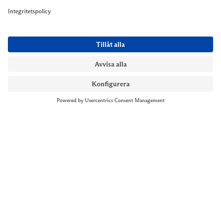
NYMANS UR STOCKHOLM
Till kassan
Biblioteksgatan 1
+46 8-545 061 60
stockholm@nymansur.com
OM OSS
INFORMATION
Om Nymans Ur
Boka möte
Våra butiker
FAQ
Press
Personuppgiftspolicy