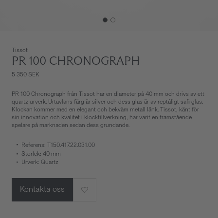
Tissot
PR 100 CHRONOGRAPH
5 350 SEK
PR 100 Chronograph från Tissot har en diameter på 40 mm och drivs av ett
quartz urverk. Urtavlans färg är silver och dess glas är av reptåligt safirglas.
Klockan kommer med en elegant och bekväm metall länk. Tissot, känt för
sin innovation och kvalitet i klocktillverkning, har varit en framstående
spelare på marknaden sedan dess grundande.
Referens: T150.417.22.031.00
Storlek: 40 mm
Urverk: Quartz
Kontakta oss