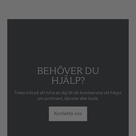
skador som orsakats av felaktig
eller oaktsam hantering av
klockan. Garantin gäller heller
inte om klockan har hanterats
av obehörig tredje part.
BEHÖVER DU
HJÄLP?
Tveka inte på att höra av dig till vår kundservice vid frågor
om sortiment, tjänster eller butik.
Kontakta oss