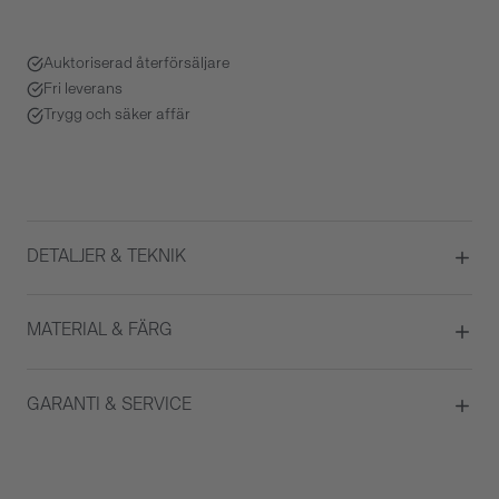
Auktoriserad återförsäljare
Fri leverans
Trygg och säker affär
DETALJER & TEKNIK
Diameter
39
MATERIAL & FÄRG
Urverk
Automatisk
Datumvisare
Ja
Boett material
Rostfritt stål
GARANTI & SERVICE
Kaliber
Powermatic 80.111
Färg på urtavla
Grå
ATM/Vattentålig
5 ATM
Glas
Safirglas
Garanti
2 år
Armbandstyp
Länk