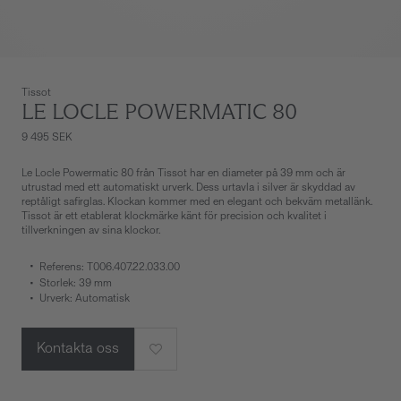
Tissot
LE LOCLE POWERMATIC 80
9 495 SEK
Le Locle Powermatic 80 från Tissot har en diameter på 39 mm och är
utrustad med ett automatiskt urverk. Dess urtavla i silver är skyddad av
reptåligt safirglas. Klockan kommer med en elegant och bekväm metallänk.
Tissot är ett etablerat klockmärke känt för precision och kvalitet i
tillverkningen av sina klockor.
Referens: T006.407.22.033.00
Storlek: 39 mm
Urverk: Automatisk
Kontakta oss