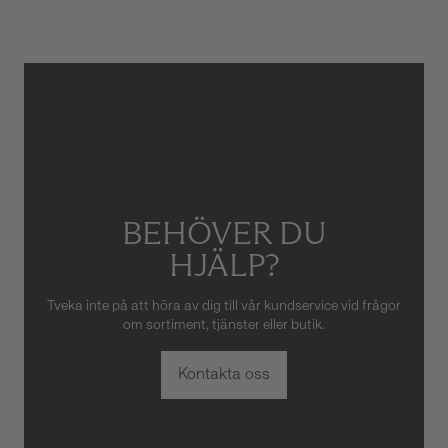
skador som orsakats av felaktig
eller oaktsam hantering av
klockan. Garantin gäller heller
inte om klockan har hanterats
av obehörig tredje part.
BEHÖVER DU
HJÄLP?
Tveka inte på att höra av dig till vår kundservice vid frågor
om sortiment, tjänster eller butik.
Kontakta oss