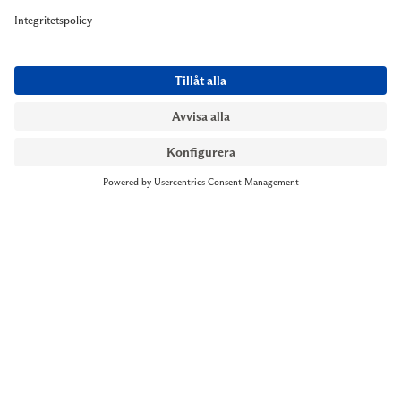
NYMANS UR STOCKHOLM
Till kassan
Biblioteksgatan 1
+46 8-545 061 60
stockholm@nymansur.com
OM OSS
INFORMATION
Om Nymans Ur
Boka möte
Våra butiker
FAQ
Press
Personuppgiftspolicy