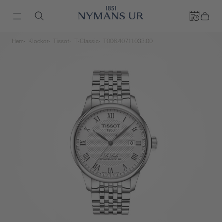
Hem
Klockor
Tissot
T-Classic
T006.407.11.033.00