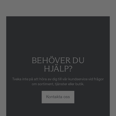
skador som orsakats av felaktig
eller oaktsam hantering av
klockan. Garantin gäller heller
inte om klockan har hanterats
av obehörig tredje part.
BEHÖVER DU
HJÄLP?
Tveka inte på att höra av dig till vår kundservice vid frågor
om sortiment, tjänster eller butik.
Kontakta oss