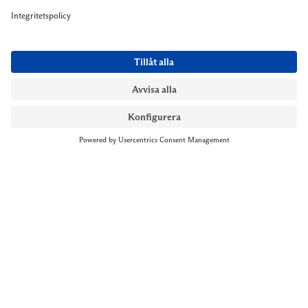
NYMANS UR STOCKHOLM
Till kassan
Biblioteksgatan 1
+46 8-545 061 60
stockholm@nymansur.com
OM OSS
INFORMATION
Om Nymans Ur
Boka möte
Våra butiker
FAQ
Press
Personuppgiftspolicy