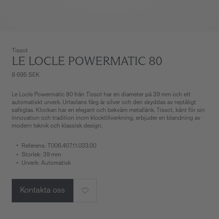
Tissot
LE LOCLE POWERMATIC 80
8 695 SEK
Le Locle Powermatic 80 från Tissot har en diameter på 39 mm och ett
automatiskt urverk. Urtavlans färg är silver och den skyddas av reptåligt
safirglas. Klockan har en elegant och bekväm metallänk. Tissot, känt för sin
innovation och tradition inom klocktillverkning, erbjuder en blandning av
modern teknik och klassisk design.
Referens: T006.407.11.033.00
Storlek: 39 mm
Urverk: Automatisk
Kontakta oss