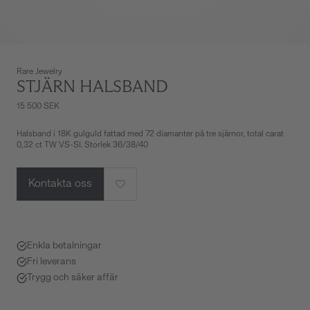
Rare Jewelry
STJÄRN HALSBAND
15 500 SEK
Halsband i 18K gulguld fattad med 72 diamanter på tre sjärnor, total carat
0,32 ct TW VS-SI. Storlek 36/38/40
Kontakta oss
Enkla betalningar
Fri leverans
Trygg och säker affär