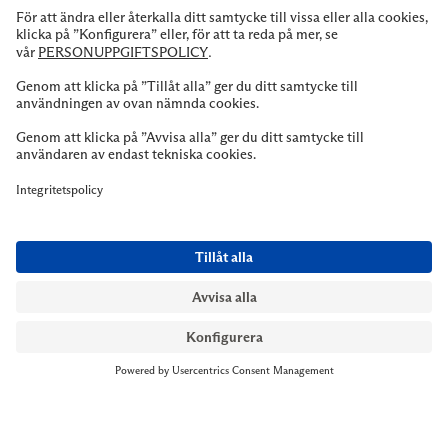
NYMANS UR STOCKHOLM
Till kassan
Biblioteksgatan 1
+46 8-545 061 60