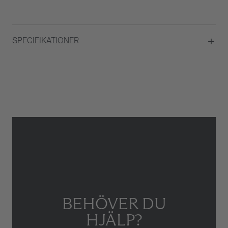
SPECIFIKATIONER
Material
Gulguld
Kvalité
TW VS- SI
Total carat
0,32
Briljantslipade diamanter
Ja
Antal Briljantslipade diamanter
72
Typ av smycke
Halsband
BEHÖVER DU
HJÄLP?