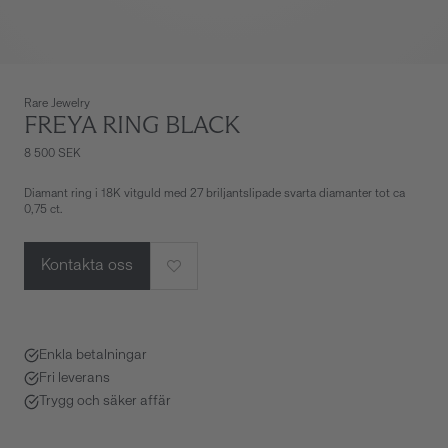
Rare Jewelry
FREYA RING BLACK
8 500 SEK
Diamant ring i 18K vitguld med 27 briljantslipade svarta diamanter tot ca
0,75 ct.
Kontakta oss
Enkla betalningar
Fri leverans
Trygg och säker affär