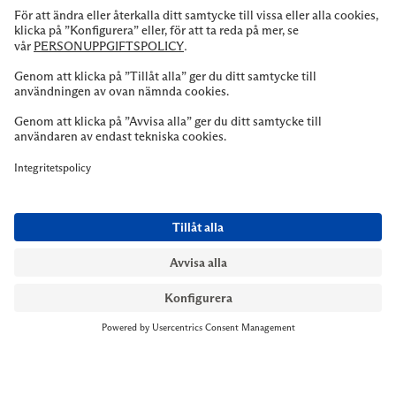
NYMANS UR STOCKHOLM
Till kassan
Biblioteksgatan 1
+46 8-545 061 60