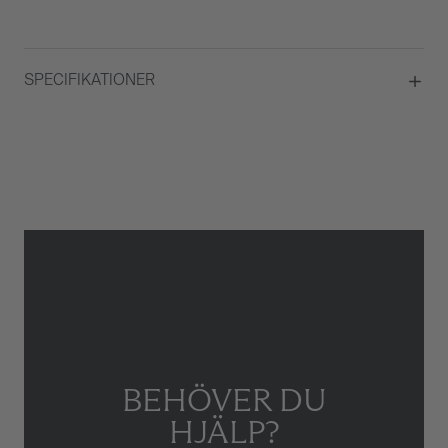
SPECIFIKATIONER
Material
Vitguld
Total carat
0,75
Briljantslipade diamanter
Ja
Antal Briljantslipade diamanter
27
Typ av smycke
Ring
BEHÖVER DU
HJÄLP?