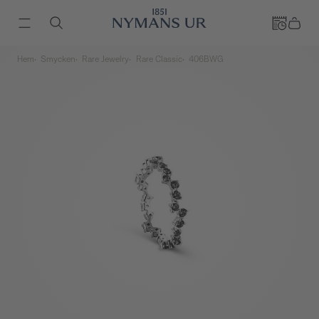
Hem
Smycken
Rare Jewelry
Rare Classic
406BWG