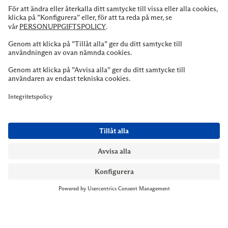
NYMANS UR STOCKHOLM
Till kassan
Biblioteksgatan 1
+46 8-545 061 60