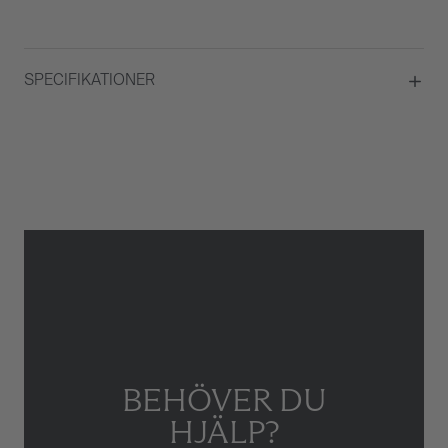
SPECIFIKATIONER
Material
Vitguld
Kvalité
TW VS-SI
Total carat
2,6
Briljantslipade diamanter
Ja
Antal Briljantslipade diamanter
88
Typ av smycke
Örhänge
BEHÖVER DU
HJÄLP?