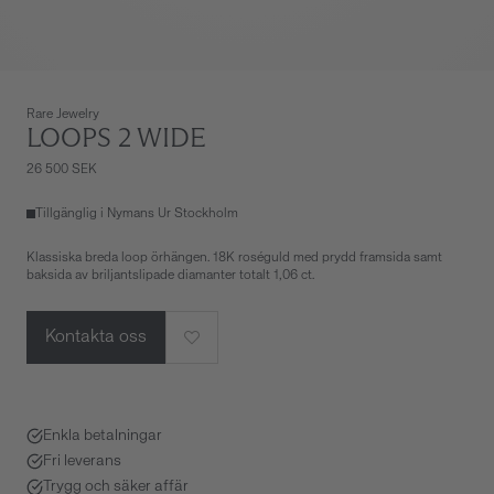
Rare Jewelry
LOOPS 2 WIDE
26 500 SEK
Tillgänglig i Nymans Ur Stockholm
Klassiska breda loop örhängen. 18K roséguld med prydd framsida samt
baksida av briljantslipade diamanter totalt 1,06 ct.
Kontakta oss
Enkla betalningar
Fri leverans
Trygg och säker affär