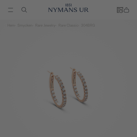
Hem
Smycken
Rare Jewelry
Rare Classic
304BRG