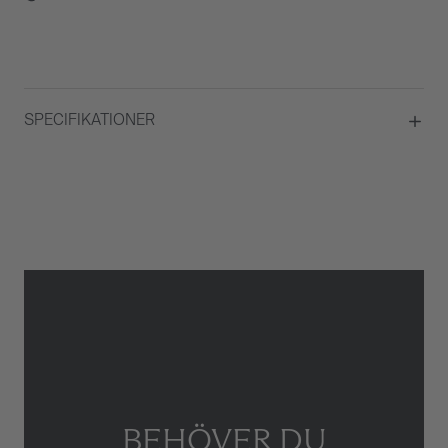
SPECIFIKATIONER
Material
Roséguld
Kvalité
TW VS-SI
Total carat
1,06
Briljantslipade diamanter
Ja
Typ av smycke
Örhänge
BEHÖVER DU