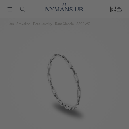
Hem
Smycken
Rare Jewelry
Rare Classic
220BWG