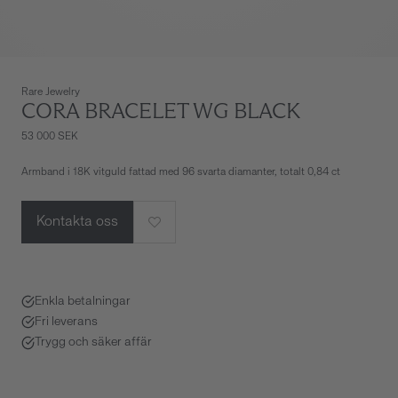
Rare Jewelry
CORA BRACELET WG BLACK
53 000 SEK
Armband i 18K vitguld fattad med 96 svarta diamanter, totalt 0,84 ct
Kontakta oss
Enkla betalningar
Fri leverans
Trygg och säker affär