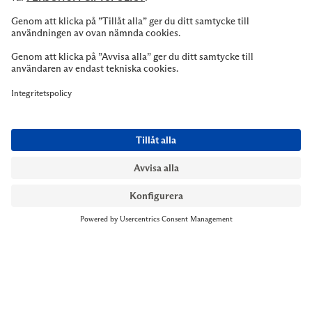
NYMANS UR STOCKHOLM
Till kassan
Biblioteksgatan 1
+46 8-545 061 60
stockholm@nymansur.com