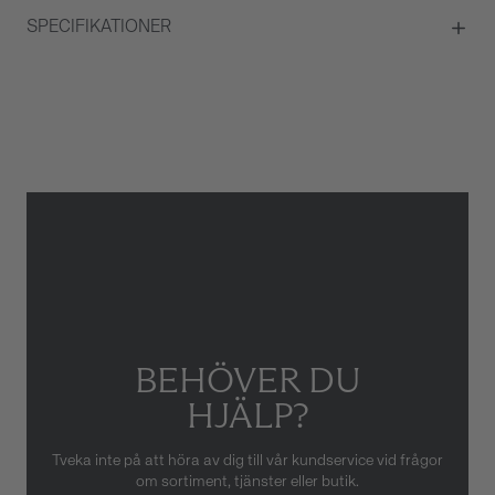
SPECIFIKATIONER
Material
Vitguld
Kvalité
G/VS
Total carat
1,04
Briljantslipade diamanter
Ja
Antal Briljantslipade diamanter
116
Typ av smycke
Armband
BEHÖVER DU
HJÄLP?
Tveka inte på att höra av dig till vår kundservice vid frågor
om sortiment, tjänster eller butik.