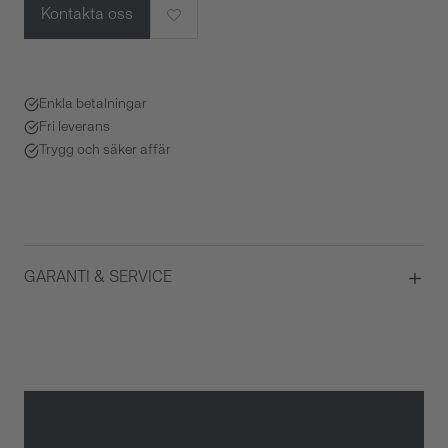
Kontakta oss
Enkla betalningar
Fri leverans
Trygg och säker affär
GARANTI & SERVICE
Garanti
2 år
Gäller inte för slitage eller
skador som orsakats av felaktig
eller oaktsam hantering av
klockan. Garantin gäller heller
inte om klockan har hanterats