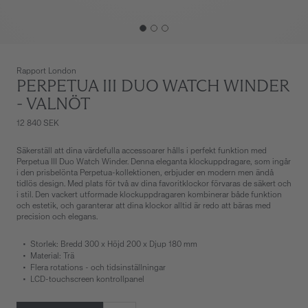
Rapport London
PERPETUA III DUO WATCH WINDER
- VALNÖT
12 840 SEK
Säkerställ att dina värdefulla accessoarer hålls i perfekt funktion med
Perpetua III Duo Watch Winder. Denna eleganta klockuppdragare, som ingår
i den prisbelönta Perpetua-kollektionen, erbjuder en modern men ändå
tidlös design. Med plats för två av dina favoritklockor förvaras de säkert och
i stil. Den vackert utformade klockuppdragaren kombinerar både funktion
och estetik, och garanterar att dina klockor alltid är redo att bäras med
precision och elegans.
Storlek: Bredd 300 x Höjd 200 x Djup 180 mm
Material: Trä
Flera rotations - och tidsinställningar
LCD-touchscreen kontrollpanel