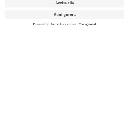
NYMANS UR STOCKHOLM
Till kassan
Biblioteksgatan 1
+46 8-545 061 60
stockholm@nymansur.com
OM OSS
INFORMATION
Om Nymans Ur
Boka möte
Våra butiker
FAQ
Press
Personuppgiftspolicy
Jobba hos oss
Försäljningsvillkor