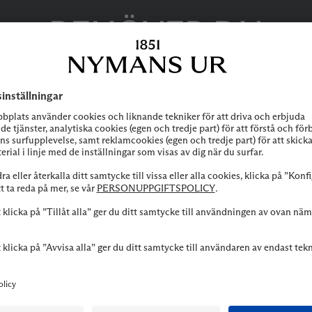
BEHÖVER DU
HJÄLP?
 att höra av dig till vår kundservice vid frågor om sortiment, tjänste
Kontakta oss