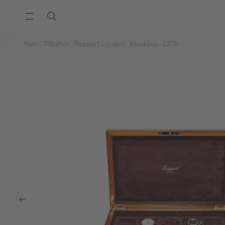
Hem
Tillbehör
Rapport London
Klockbox
L275