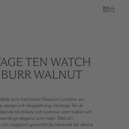
Till kassan
TAGE TEN WATCH
- BURR WALNUT
cklåda som framhäver Rapport Londons arv
a design och färgsättning. Heritage Ten är
äljande klocklåda och kommer utan tvekan att
ksamlings elegans som helst. Med sin
il och noggrant genomförda hantverk blir denna