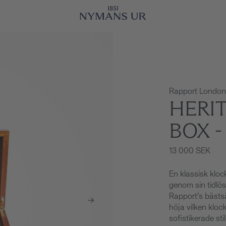
Rapport London
HERI
BOX 
13 000 SEK
En klassisk klo
genom sin tidlös
Rapport’s bästs
höja vilken kloc
sofistikerade st