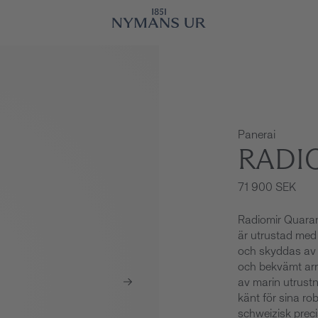
Panerai
RADI
71 900 SEK
Radiomir Quaran
är utrustad med 
och skyddas av e
och bekvämt arm
av marin utrustni
känt för sina ro
schweizisk preci