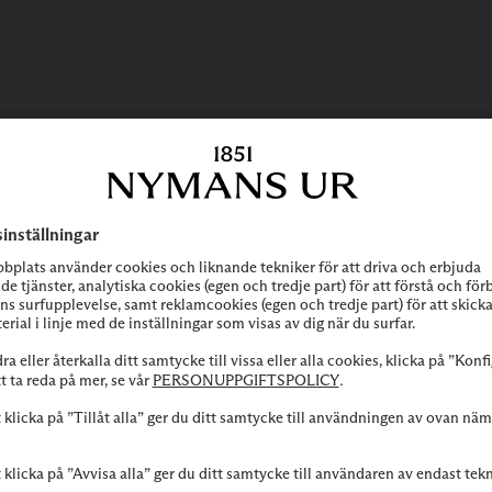
BEHÖVER DU
HJÄLP?
 att höra av dig till vår kundservice vid frågor om sortiment, tjänste
Kontakta oss