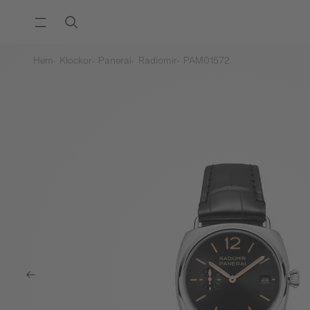
Hem
Klockor
Panerai
Radiomir
PAM01572