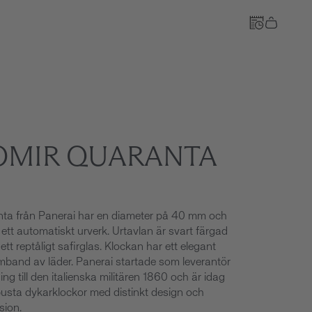
Till kassan
OMIR QUARANTA
ta från Panerai har en diameter på 40 mm och
ett automatiskt urverk. Urtavlan är svart färgad
tt reptåligt safirglas. Klockan har ett elegant
band av läder. Panerai startade som leverantör
ng till den italienska militären 1860 och är idag
busta dykarklockor med distinkt design och
sion.